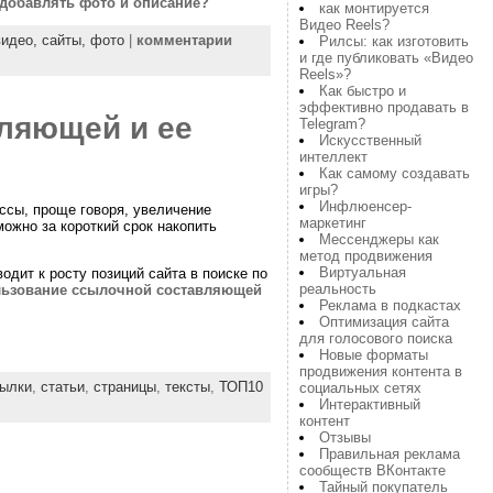
 добавлять фото и описание?
как монтируется
Видео Reels?
видео,
сайты,
фото
|
комментарии
Рилсы: как изготовить
и где публиковать «Видео
Reels»?
Как быстро и
эффективно продавать в
ляющей и ее
Telegram?
Искусственный
интеллект
Как самому создавать
игры?
Инфлюенсер-
ссы, проще говоря, увеличение
маркетинг
ожно за короткий срок накопить
Мессенджеры как
метод продвижения
Виртуальная
дит к росту позиций сайта в поиске по
реальность
ьзование ссылочной составляющей
Реклама в подкастах
Оптимизация сайта
для голосового поиска
Новые форматы
продвижения контента в
ылки
,
статьи
,
страницы
,
тексты
,
ТОП10
социальных сетях
Интерактивный
контент
Отзывы
Правильная реклама
сообществ ВКонтакте
Тайный покупатель