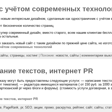
с учётом современных техноло
 новым интересным дизайном, сделанным как одностраничник с учётом 
т бесконечное количество страниц.
супер современный дизайн, вместо старого, всем нашим клиентам беспла
а остальные.
 заказать новый сайт с таким дизайном по прежней цене сайта, но изг
учётом современных технологий
сайты
,
страницы
,
хостинг
| Похожие:
новости,
сайты
|
комментарии вык
ание текстов, интернет PR
азу могут быть предоставлены следующие услуги: — написание текстов (
т тематики). — редактура имеющихся материалов ( от 150 руб. за 1000 з
партизанский pr через блоги и форумы). (стоимость услуги договорная, в
е текстов, интернет PR
e
,
PageRank
,
pr
,
SEO
,
акции
,
промо
,
раскрутка
,
рейтинг
,
сайт
,
сайты
,
стат