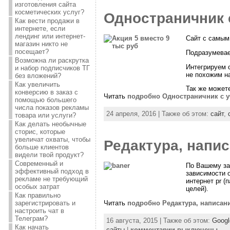
изготовления сайта
косметических услуг?
Одностраничник 
Как вести продажи в
интернете, если
лендинг или интернет-
Сайт с самым
магазин никто не
посещает?
Подразумевае
Возможна ли раскрутка
Интегрируем 
и набор подписчиков ТГ
не похожим н
без вложений?
Как увеличить
Так же можете
конверсию в заказ с
Читать
подробно Одностраничник с 
помощью большего
числа показов рекламы
24 апреля, 2016 | Также об этом:
сайт
,
товара или услуги?
Как делать необычные
сторис, которые
увеличат охваты, чтобы
Редактура, напис
больше клиентов
видели твой продукт?
Современный и
По Вашему зак
эффективный подход в
зависимости о
рекламе не требующий
интернет pr (
особых затрат
целей).
Как правильно
Читать
подробно Редактура, написани
зарегистрировать и
настроить чат в
Телеграм?
16 августа, 2015 | Также об этом:
Googl
Как начать
сайты
|
комментарии выключены