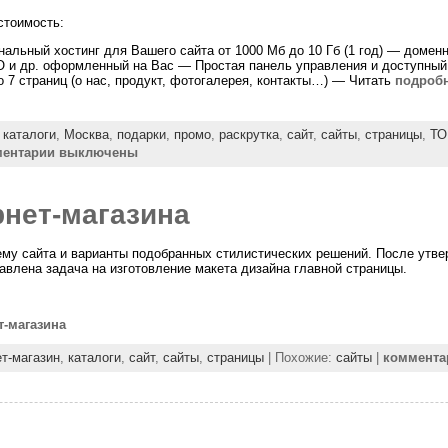
стоимость:
альный хостинг для Вашего сайта от 1000 Мб до 10 Гб (1 год) — дом
и др. оформленный на Вас — Простая панель управления и доступный
 7 страниц (о нас, продукт, фотогалерея, контакты…) — Читать
подробн
,
каталоги
,
Москва
,
подарки
,
промо
,
раскрутка
,
сайт
,
сайты
,
страницы
,
ТО
ментарии выключены
рнет-магазина
у сайта и варианты подобранных стилистических решений. После утве
авлена задача на изготовление макета дизайна главной страницы.
т-магазина
ет-магазин
,
каталоги
,
сайт
,
сайты
,
страницы
| Похожие:
сайты
|
коммента