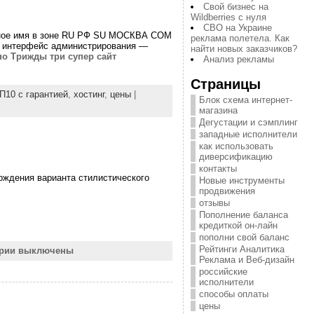
Свой бизнес на
Wildberries с нуля
СВО на Украине
енное имя в зоне RU РФ SU МОСКВА COM
реклама полетела. Как
 интерфейс администрирования —
найти новых заказчиков?
о Трижды три супер сайт
Анализ рекламы
Страницы
П10 с гарантией
,
хостинг
,
цены
|
Блок схема интернет-
магазина
Дегустации и сэмплинг
западные исполнители
как использовать
диверсификацию
контакты
рждения варианта стилистического
Новые инструменты
продвижения
отзывы
Пополнение баланса
кредиткой он-лайн
пополни свой баланс
Рейтинги Аналитика
рии выключены
Реклама и Веб-дизайн
российские
исполнители
способы оплаты
цены