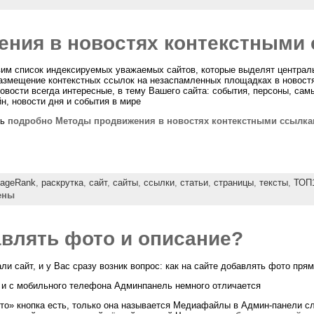
ния в новостях контекстными
им список индексируемых уважаемых сайтов, которые выделят централ
азмещение контекстных ссылок на незаспамленных площадках в новостях
овости всегда интересные, в тему Вашего сайта: события, персоны, са
н, новости дня и события в мире
ть
подробно Методы продвижения в новостях контекстными ссылк
ageRank
,
раскрутка
,
сайт
,
сайты
,
ссылки
,
статьи
,
страницы
,
тексты
,
ТОП1
ены
авлять фото и описание?
и сайт, и у Вас сразу возник вопрос: как на сайте добавлять фото пря
 и с мобильного телефона Админпанель немного отличается
то» кнопка есть, только она называется Медиафайлы в Админ-панели с