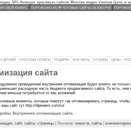
скидку 30%
Конкурс красивых сайтов
Монтаж видео клипов
Цель в ж
И СВОЙ БАЛАНС
ПОРТФОЛИО.RU 💙 ГОТОВЫЕ САЙТЫ ЗА 5000 РУБ
ПОРТФОЛИ
Х ДРУЗЕЙ
СПОСОБЫ ОПЛАТЫ
ПОДАРКИ
КОНТАКТЫ
ОТЗЫВЫ
ЦЕНЫ
ПОП
мизация сайта
одуманно проведенная внутренняя оптимизация будет влиять не только 
уменьшит расходную часть бюджета продвигаемого сайта. То есть, чем 
 чем меньше потребуется от вас вложений.
сновные моменты, которые помогут так оптимизировать страницу, чтобы 
ваш сайт тут http://idpowers.com/ru/.
робно Внутренняя оптимизация сайта
изация
,
сайт
,
сайты
,
страницы
| Похожие:
новости,
сайты
|
комментари