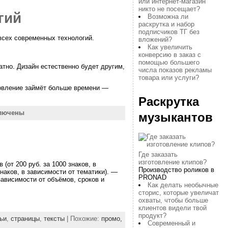
или интернет-магазин
никто не посещает?
гий
Возможна ли
раскрутка и набор
подписчиков ТГ без
всех современных технологий.
вложений?
Как увеличить
конверсию в заказ с
помощью большего
тно. Дизайн естественно будет другим,
числа показов рекламы
товара или услуги?
отовление займёт больше времени —
Раскрутка
лючены
музыкантов
Где заказать
изготовление клипов?
от 200 руб. за 1000 знаков, в
Производство роликов в
наков, в зависимости от тематики). —
PRONAD
 зависимости от объёмов, сроков и
Как делать необычные
сторис, которые увеличат
охваты, чтобы больше
клиентов видели твой
продукт?
ьи
,
страницы
,
тексты
| Похожие:
промо,
Современный и