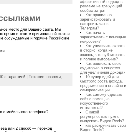
эффективный подход в
рекламе не требующий
особых затрат
Как правильно
 ссылками
зарегистрировать и
настроить чат в
Телеграм?
ьное место для Вашего сайта. Мы
Как начать
 прямо в тексте оригинальной статьи.
зарабатывать с помощью
мые обсуждаемые и горячие Российские
нейросети?
Как увеличить охваты
в сторис, когда не
ами
знаешь, что публиковать
и полное выгорание?
Как вовлекать свою
аудиторию в соцсетях
для увеличения дохода?
10 супер идей для
0 с гарантией
| Похожие:
новости,
быстрого роста дохода,
продвижения в онлайне и
самореализации
Как самому сделать
сайт с помощью
искусственного
интеллекта?
мо с мобильного телефона?
С какой
регулярностью нужно
выпускать Видео Reels?
как раскручивать свои
лева или 2 способ — переход
Видео Reels?