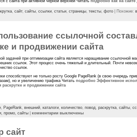
ся с сайта при активной чёрной верхней Читать
подробно как на сайте
крутка
,
сайт
,
сайты
,
ссылки
,
статьи
,
страницы
,
тексты
,
фото
| Похожие:
ользование ссылочной состав
тке и продвижении сайта
ой задачей при оптимизации сайта является наращивание ссылочной ма
нешних ссылок. Этот процесс очень тяжелый и длительный. Почти невозм
чество ссылок.
и способствуют не только росту Google PageRank (в свою очередь приво
зам), но и увеличению трафика Читать
подробно Эффективное испол
и раскрутке и продвижении сайта
e
,
PageRank
,
внешний
,
каталоги
,
количество
,
повод
,
раскрутка
,
сайты
,
сс
и,
промо,
сайты
|
комментарии выключены
р сайт