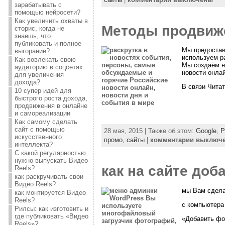
зарабатывать с
помощью нейросети?
Как увеличить охваты в
Методы продвиже
сторис, когда не
знаешь, что
публиковать и полное
Мы предостав
выгорание?
используем р
Как вовлекать свою
Мы создаём н
аудиторию в соцсетях
новости онлай
для увеличения
дохода?
В связи Чита
10 супер идей для
быстрого роста дохода,
продвижения в онлайне
и самореализации
Как самому сделать
сайт с помощью
28 мая, 2015 | Также об этом:
Google
,
P
искусственного
промо,
сайты
|
комментарии выключ
интеллекта?
С какой регулярностью
нужно выпускать Видео
как на сайте доб
Reels?
как раскручивать свои
Видео Reels?
мы Вам сделал
как монтируется Видео
Reels?
с компьютера
Рилсы: как изготовить и
где публиковать «Видео
«Добавить фо
Reels»?