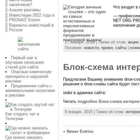
заказчиков?
Что входит в 
Анализ рекламы
Инвестиции 2022 года в
— профессион
PRONAD Sistem
NET ORG PRO 
наполнение до
Варианты инвестиций в
России
17 января, 2015 | Также об этом:
акции
Похожие:
новости,
промо,
сайты
|
ком
Первый шаг в
обучении написания
Блок-схема инте
статей для сайта
Опасные химические
препараты в наружной
Предлагаем Вашему вниманию блок-схем
рекламе
решения и блок-схемы сайта будет пост
Продвижение сайта с
минимальными затратами
order в админке сайта:
в рекламе
Читать
подробно Блок-схема интерне
8 января, 2015 | Также об этом:
интерн
Как создать чат в
Телеграм
« Newer Entries
Где можно заказать