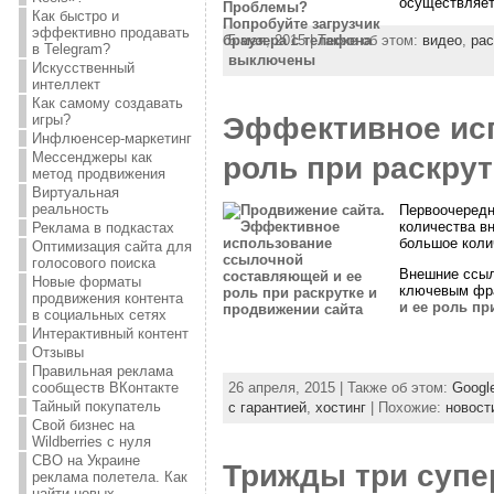
осуществляет
Как быстро и
эффективно продавать
5 мая, 2015 | Также об этом:
видео
,
рас
в Telegram?
выключены
Искусственный
интеллект
Как самому создавать
Эффективное исп
игры?
Инфлюенсер-маркетинг
Мессенджеры как
роль при раскру
метод продвижения
Виртуальная
реальность
Первоочередн
количества в
Реклама в подкастах
большое коли
Оптимизация сайта для
голосового поиска
Внешние ссылк
Новые форматы
ключевым фра
продвижения контента
и ее роль пр
в социальных сетях
Интерактивный контент
Отзывы
Правильная реклама
сообществ ВКонтакте
26 апреля, 2015 | Также об этом:
Googl
Тайный покупатель
с гарантией
,
хостинг
| Похожие:
новост
Свой бизнес на
Wildberries с нуля
СВО на Украине
Трижды три супе
реклама полетела. Как
найти новых