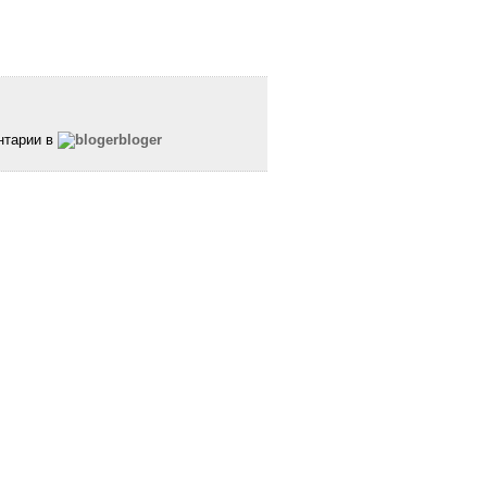
тарии в
bloger