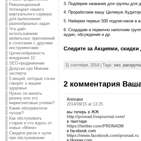
3. Подберем названия для группы для 
Революционный
потенциал нашего
4. Проработаем вашу Целевую Аудитор
виртуального сервера
для выполнения
5. Наберем первых 500 подписчиков в в
разнообразных задач
Что даёт
6. Создадим и первично наполним групп
использование
аудио, обсуждения и др.
мобильных приложений
в сочетании с другими
инструментами
Следите за Акциями, скидки 
Целесообразность
внедрения 1С
SEO-продвижение
11 сентября, 2014 | Tags:
seo
,
раскрутк
Допуски сро Мнение
эксперта
5 вещей, которые соски
2 комментария Ваша
говорят о вашем
здоровье
Нужно ли менять
резину или это
Animator
маркетинговые уловки?
2014/09/15 at 13:25
Какие обогреватели
мы теперь в ЖЖ
лучше?
http://pronad.livejournal.com/
Как обслуживать
в твиттере
старые и что ждать от
https://twitter.com/PRONADM
новых «Мини»
в facebook.com
Сведите риски к нулю
https://www.facebook.com/pronad.ru
при обслуживании
в blogger.com