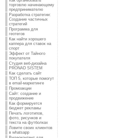
Как организовать
торговлю начинающему
предпринимателю
Разработка стратегии:
Создание частичных
стратегий
Программа для
геотегов
Как найти хорошего
каппера для ставок на
спорт
Эффект от Тайного
покупателя
Студия веб-дизайна
PRONAD SISTEM
Как сделать сайт
ТОП 5, которые помогут
в email-маркетинге
Промоакции
Сайт: создание и
продвижение
Как формируется
бюджет рекламы
Печать логотипов,
фото, рисунков и
текста на футболках
Ловите своих клиентов
в whatsapp
Видеоконтент для