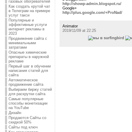
газовых обогревателей
http://showp-admin.blogspot.ru/
Как создать крутой чат
Google+
в Телеграм на примере
http://plus.google.com/+ProNad/
услуг такси
Популярные и
эффективные услуги
Animator
интернет рекламы в
2019/11/09 at 22:25
2023
Продвижение сайта с
минимальными
затратами
Опасные химические
препараты в наружной
рекламе
Первый шаг в обучении
написания статей для
сайта
Автоматическое
продвижение сайта
Выбираем биржу статей
для раскрутки сайта
Самые популярные
способы монетизации
на YouTube
Дизайн
Продаются Сайты со
скидкой 50%
Сайты под ключ