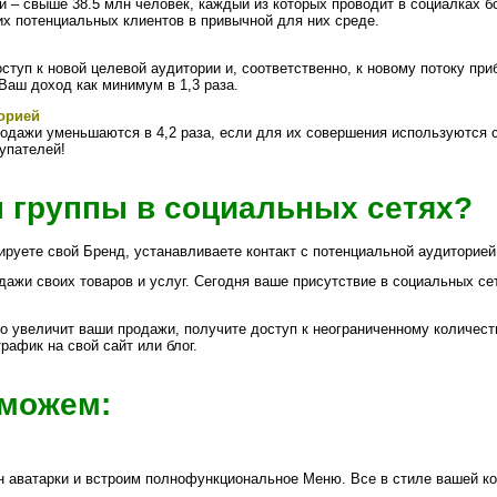
 – свыше 38.5 млн человек, каждый из которых проводит в социалках бо
х потенциальных клиентов в привычной для них среде.
уп к новой целевой аудитории и, соответственно, к новому потоку при
Ваш доход как минимум в 1,3 раза.
орией
родажи уменьшаются в 4,2 раза, если для их совершения используются 
упателей!
 группы в социальных сетях?
уете свой Бренд, устанавливаете контакт с потенциальной аудиторией
ажи своих товаров и услуг. Сегодня ваше присутствие в социальных сет
о увеличит ваши продажи, получите доступ к неограниченному количеств
афик на свой сайт или блог.
оможем:
н аватарки и встроим полнофункциональное Меню. Все в стиле вашей к