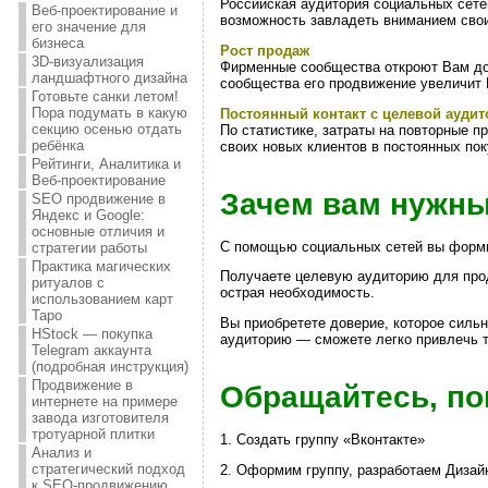
Российская аудитория социальных сетей
Веб-проектирование и
возможность завладеть вниманием свои
его значение для
бизнеса
Рост продаж
3D-визуализация
Фирменные сообщества откроют Вам дост
ландшафтного дизайна
сообщества его продвижение увеличит 
Готовьте санки летом!
Пора подумать в какую
Постоянный контакт с целевой аудит
секцию осенью отдать
По статистике, затраты на повторные п
ребёнка
своих новых клиентов в постоянных пок
Рейтинги, Аналитика и
Веб-проектирование
Зачем вам нужны
SEO продвижение в
Яндекс и Google:
основные отличия и
С помощью социальных сетей вы формир
стратегии работы
Практика магических
Получаете целевую аудиторию для прод
ритуалов с
острая необходимость.
использованием карт
Таро
Вы приобретете доверие, которое сильн
HStock — покупка
аудиторию — сможете легко привлечь тр
Telegram аккаунта
(подробная инструкция)
Продвижение в
Обращайтесь, п
интернете на примере
завода изготовителя
тротуарной плитки
1. Создать группу «Вконтакте»
Анализ и
стратегический подход
2. Оформим группу, разработаем Дизай
к SEO-продвижению