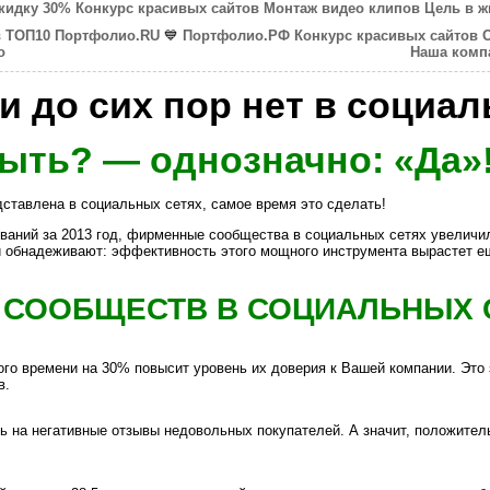
скидку 30%
Конкурс красивых сайтов
Монтаж видео клипов
Цель в ж
в ТОП10
Портфолио.RU
💙
Портфолио.РФ
Конкурс красивых сайтов
о
Наша комп
 до сих пор нет в социал
ыть? — однозначно: «Да»
ставлена в социальных сетях, самое время это сделать!
ваний за 2013 год, фирменные сообщества в социальных сетях увеличи
й обнадеживают: эффективность этого мощного инструмента вырастет ещ
СООБЩЕСТВ В СОЦИАЛЬНЫХ 
о времени на 30% повысит уровень их доверия к Вашей компании. Это зн
в.
ь на негативные отзывы недовольных покупателей. А значит, положител