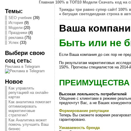
Главная
100% в ТОП10
Модели
Скачать код на 
Трижды три равно супер сайт!
100% 
Темы:
«
бегущая светодиодная строка в авт
SEO учебник
(39)
История
(9)
Ваша компании
Модели
(20)
Праздники
(4)
реклама
(75)
Быть или не б
Успех
(33)
Выбери свою
Если Ваша компания до сих пор не пред
соц сеть:
По результатам маркетинговых исследо
Реклама в Telegram
150%. Прогнозы специалистов на 2014-
ПРЕИМУЩЕСТВА 
Новое
Как управлять
репутацией на онлайн-
Высокая лояльность потребителей
картах
Общение с клиентами в режиме реальног
Как аналитика помогает
предпочтут Вас, а не Ваших конкуренто
оптимизировать
маркетинговые
Формирование репутации
стратегии?
Теперь Вы сможете вовремя реагироват
гарантировано.
Как Аналитика может
помочь улучшить Ваш
Узнаваемость бренда
бизнес