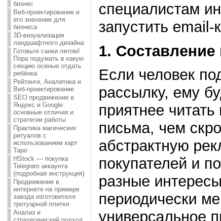
бизнес
специалистам ин
Веб-проектирование и
его значение для
запустить email-
бизнеса
3D-визуализация
ландшафтного дизайна
1. Составление
Готовьте санки летом!
Пора подумать в какую
секцию осенью отдать
Если человек по
ребёнка
Рейтинги, Аналитика и
рассылку, ему бу
Веб-проектирование
SEO продвижение в
Яндекс и Google:
приятнее читать
основные отличия и
стратегии работы
письма, чем скр
Практика магических
ритуалов с
абстрактную рек
использованием карт
Таро
HStock — покупка
покупателей и п
Telegram аккаунта
(подробная инструкция)
разные интересы
Продвижение в
интернете на примере
периодически ме
завода изготовителя
тротуарной плитки
универсальное п
Анализ и
стратегический подход