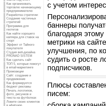
с учетом интерес
Как организовать
торговлю начинающему
предпринимателю
Персонализиров
Разработка стратегии:
Создание частичных
стратегий
баннеры получат
Программа для
геотегов
благодаря этому
Как найти хорошего
каппера для ставок на
метрики на сайте
спорт
Эффект от Тайного
покупателя
улучшения, по к
Студия веб-дизайна
PRONAD SISTEM
судить о росте 
Как сделать сайт
ТОП 5, которые помогут
подписчиков.
в email-маркетинге
Промоакции
Сайт: создание и
продвижение
Плюсы составле
Как формируется
бюджет рекламы
Печать логотипов,
писем:
фото, рисунков и
текста на футболках
Ловите своих клиентов
сборка кампаний
в whatsapp