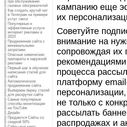
при обслуживании
кампанию еще э
газовых обогревателей
Как создать крутой чат
их персонализац
в Телеграм на примере
услуг такси
Популярные и
эффективные услуги
Советуйте подпи
интернет рекламы в
2023
внимание на нуж
Продвижение сайта с
минимальными
сопровождая их
затратами
Опасные химические
рекомендациями
препараты в наружной
рекламе
Первый шаг в обучении
процесса рассыл
написания статей для
сайта
платформу email
Автоматическое
продвижение сайта
персонализации, 
Выбираем биржу статей
для раскрутки сайта
Самые популярные
не только с кон
способы монетизации
на YouTube
рассылать банн
Дизайн
Продаются Сайты со
распродажах и а
скидкой 50%
Сайты под ключ