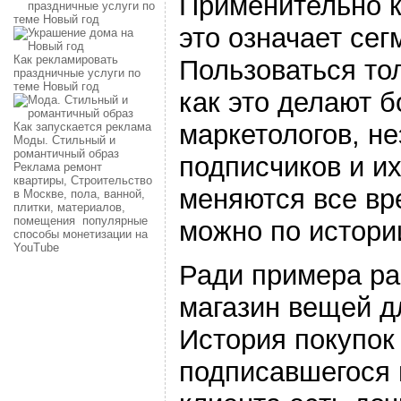
Применительно к
это означает се
Как рекламировать
Пользоваться то
праздничные услуги по
теме Новый год
как это делают 
маркетологов, н
Как запускается реклама
Моды. Стильный и
романтичный образ
подписчиков и и
Реклама ремонт
квартиры, Строительство
меняются все вр
в Москве, пола, ванной,
плитки, материалов,
помещения
популярные
можно по истори
способы монетизации на
YouTube
Ради примера ра
магазин вещей д
История покупок 
подписавшегося 