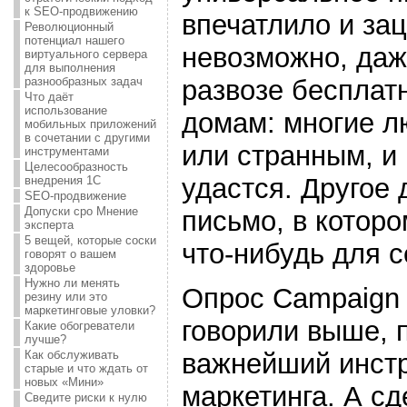
к SEO-продвижению
впечатлило и зац
Революционный
потенциал нашего
невозможно, даж
виртуального сервера
для выполнения
разнообразных задач
развозе бесплат
Что даёт
использование
домам: многие л
мобильных приложений
в сочетании с другими
или странным, и
инструментами
Целесообразность
удастся. Другое
внедрения 1С
SEO-продвижение
Допуски сро Мнение
письмо, в котор
эксперта
5 вещей, которые соски
что-нибудь для с
говорят о вашем
здоровье
Нужно ли менять
Опрос Campaign 
резину или это
маркетинговые уловки?
говорили выше, 
Какие обогреватели
лучше?
Как обслуживать
важнейший инст
старые и что ждать от
новых «Мини»
маркетинга. А с
Сведите риски к нулю