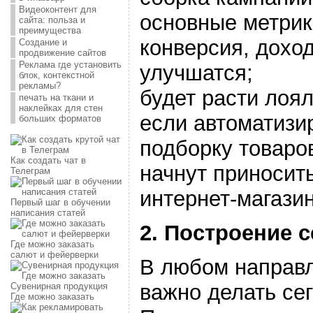
Видеоконтент для
основные метрик
сайта: польза и
преимущества
конверсия, дохо
Создание и
продвижение сайтов
Реклама где установить
улучшатся;
блок, контекстной
рекламы?
будет расти лоя
печать на ткани и
наклейках для стен
если автоматизи
больших форматов
подборку товаро
Как создать чат в
начнут приносит
Телеграм
интернет-магазин
Первый шаг в обучении
написания статей
2. Построение 
Где можно заказать
салют и фейерверки
В любом направл
важно делать се
Сувенирная продукция
Где можно заказать