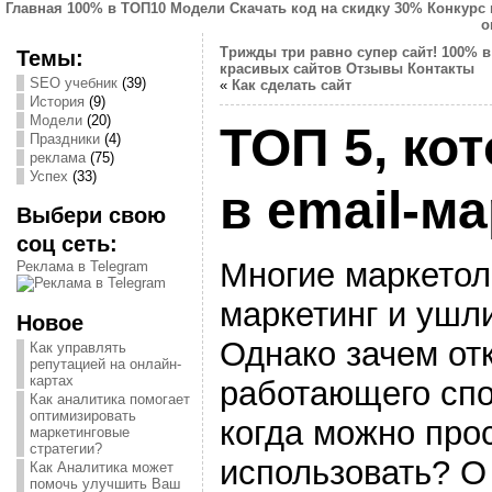
Главная
100% в ТОП10
Модели
Скачать код на скидку 30%
Конкурс 
о
Трижды три равно супер сайт!
100% в
Темы:
красивых сайтов
Отзывы
Контакты
SEO учебник
(39)
«
Как сделать сайт
История
(9)
Модели
(20)
ТОП 5, ко
Праздники
(4)
реклама
(75)
Успех
(33)
в email-м
Выбери свою
соц сеть:
Многие маркетол
Реклама в Telegram
маркетинг и ушл
Новое
Однако зачем от
Как управлять
репутацией на онлайн-
картах
работающего спо
Как аналитика помогает
оптимизировать
когда можно прос
маркетинговые
стратегии?
использовать? О 
Как Аналитика может
помочь улучшить Ваш