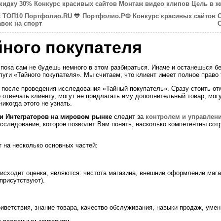
скидку 30%
Конкурс красивых сайтов
Монтаж видео клипов
Цель в ж
в ТОП10
Портфолио.RU
💙
Портфолио.РФ
Конкурс красивых сайтов
авок на спорт
йного покупателя
 пока сам не будешь немного в этом разбираться. Иначе и останешься бе
луги «Тайного покупателя». Мы считаем, что клиент имеет полное право т
 после проведения исследования «Тайный покупатель». Сразу стоить от
 отвечать клиенту, могут не предлагать ему дополнительный товар, могу
икогда этого не узнать.
и Интеграторов на мировом рынке
следит за
контролем и управлен
следование, которое позволит Вам понять, насколько компетентны сотр
 на несколько основных частей:
исходит оценка, являются: чистота магазина, внешние оформление мага
присутствуют).
иветствия, знание товара, качество обслуживания, навыки продаж, умен