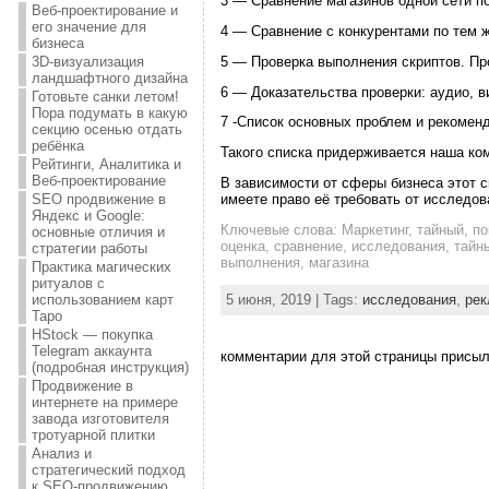
3 — Сравнение магазинов одной сети п
Веб-проектирование и
его значение для
4 — Сравнение с конкурентами по тем ж
бизнеса
5 — Проверка выполнения скриптов. Пр
3D-визуализация
ландшафтного дизайна
6 — Доказательства проверки: аудио, в
Готовьте санки летом!
Пора подумать в какую
7 -Список основных проблем и рекомен
секцию осенью отдать
ребёнка
Такого списка придерживается наша ко
Рейтинги, Аналитика и
Веб-проектирование
В зависимости от сферы бизнеса этот
имеете право её требовать от исследов
SEO продвижение в
Яндекс и Google:
Ключевые слова: Маркетинг, тайный, п
основные отличия и
оценка, сравнение, исследования, тайн
стратегии работы
выполнения, магазина
Практика магических
ритуалов с
5 июня, 2019 | Tags:
исследования
,
рек
использованием карт
Таро
HStock — покупка
Telegram аккаунта
комментарии для этой страницы присыла
(подробная инструкция)
Продвижение в
интернете на примере
завода изготовителя
тротуарной плитки
Анализ и
стратегический подход
к SEO-продвижению