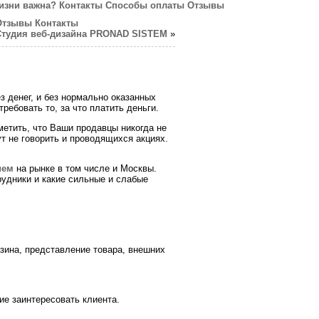
изни важна?
Контакты
Способы оплаты
Отзывы
Отзывы
Контакты
Студия веб-дизайна PRONAD SISTEM
»
з денег, и без нормально оказанных
ребовать то, за что платить деньги.
метить, что Ваши продавцы никогда не
т не говорить и проводящихся акциях.
ием
на рынке в том числе и Москвы.
удники и какие сильные и слабые
зина, представление товара, внешних
ие заинтересовать клиента.