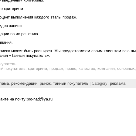
о введенным критериям.
е критериям.
оцент выполнения каждого этапы продаж.
идео записи.
дации по их решению.
мпания.
 список может быть расширен. Мы предоставляем своим клиентам всю 
ания «Тайный покупатель».
окупатель
ый покупатель, критериям, продаж, право, качество, компания, основных
лама
,
рекомендации
,
рынок
,
тайный покупатель
| Category:
реклама
йте на почту:pro-nad@ya.ru