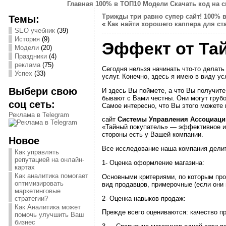
Главная
100% в ТОП10
Модели
Скачать код на 
Трижды три равно супер сайт!
100% 
Темы:
«
Как найти хорошего каппера для ст
SEO учебник
(39)
История
(9)
Эффект от Та
Модели
(20)
Праздники
(4)
реклама
(75)
Сегодня нельзя начинать что-то делать
Успех
(33)
услуг. Конечно, здесь я имею в виду ус
Выбери свою
И здесь Вы поймете, а что Вы получите
бывают с Вами честны. Они могут грубо
соц сеть:
Самое интересно, что Вы этого можете н
Реклама в Telegram
сайт
Системы Управления Ассоциаци
«Тайный покупатель» — эффективное ис
стороны есть у Вашей компании.
Новое
Все исследование наша компания делит
Как управлять
репутацией на онлайн-
1- Оценка оформление магазина:
картах
Как аналитика помогает
Основными критериями, по которым про
оптимизировать
вид продавцов, примерочные (если они 
маркетинговые
2- Оценка навыков продаж:
стратегии?
Как Аналитика может
Прежде всего оцениваются: качество пр
помочь улучшить Ваш
бизнес