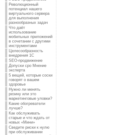
Революционный
потенциал нашего
виртуального сервера
для выполнения
разнообразных задач
Что даёт
использование
мобильных приложений
в сочетании с другими
инструментами
Целесообразность
внедрения 1С
SEO-продвижение
Допуски сро Мнение
эксперта
5 вещей, которые соски
говорят о вашем
здоровье
Нужно ли менять
резину или это
маркетинговые уловки?
Какие обогреватели
лучше?
Как обслуживать
старые и что ждать от
новых «Мини»
Сведите риски к нулю
при обслуживании