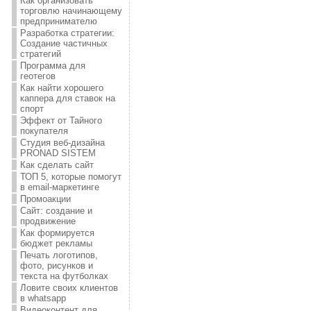
Как организовать
торговлю начинающему
предпринимателю
Разработка стратегии:
Создание частичных
стратегий
Программа для
геотегов
Как найти хорошего
каппера для ставок на
спорт
Эффект от Тайного
покупателя
Студия веб-дизайна
PRONAD SISTEM
Как сделать сайт
ТОП 5, которые помогут
в email-маркетинге
Промоакции
Сайт: создание и
продвижение
Как формируется
бюджет рекламы
Печать логотипов,
фото, рисунков и
текста на футболках
Ловите своих клиентов
в whatsapp
Видеоконтент для