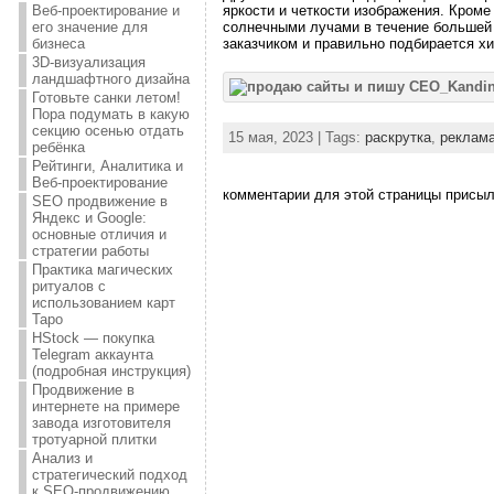
яркости и четкости изображения. Кроме
Веб-проектирование и
солнечными лучами в течение большей 
его значение для
заказчиком и правильно подбирается х
бизнеса
3D-визуализация
ландшафтного дизайна
Готовьте санки летом!
Пора подумать в какую
секцию осенью отдать
15 мая, 2023 | Tags:
раскрутка
,
реклам
ребёнка
Рейтинги, Аналитика и
Веб-проектирование
комментарии для этой страницы присыла
SEO продвижение в
Яндекс и Google:
основные отличия и
стратегии работы
Практика магических
ритуалов с
использованием карт
Таро
HStock — покупка
Telegram аккаунта
(подробная инструкция)
Продвижение в
интернете на примере
завода изготовителя
тротуарной плитки
Анализ и
стратегический подход
к SEO-продвижению