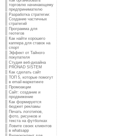
Как организовать
торговлю начинающему
предпринимателю
Разработка стратегии:
Создание частичных
стратегий
Программа для
геотегов
Как найти хорошего
каппера для ставок на
спорт
Эффект от Тайного
покупателя
Студия веб-дизайна
PRONAD SISTEM
Как сделать сайт
ТОП 5, которые помогут
в email-маркетинге
Промоакции
Сайт: создание и
продвижение
Как формируется
бюджет рекламы
Печать логотипов,
фото, рисунков и
текста на футболках
Ловите своих клиентов
в whatsapp
Видеоконтент для