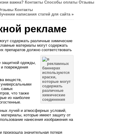
изни важна?
Контакты
Способы оплаты
Отзывы
Отзывы
Контакты
бучении написания статей для сайта
»
жной рекламе
могут содержать различные химические
рекламные материалы могут содержать
их препаратов должно соответствовать
е защитной одежды,
 и повреждения
тва веществ,
и универсальными
я самых
тров, что также
рые из наиболее
огостенные.
чных лучей и атмосферных условий,
е материалы, которые имеют защиту от
спользование нанесения изображения на
и произошла значительная потеря