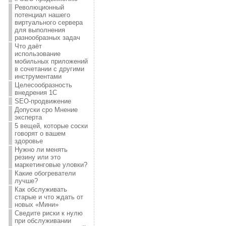
Революционный
потенциал нашего
виртуального сервера
для выполнения
разнообразных задач
Что даёт
использование
мобильных приложений
в сочетании с другими
инструментами
Целесообразность
внедрения 1С
SEO-продвижение
Допуски сро Мнение
эксперта
5 вещей, которые соски
говорят о вашем
здоровье
Нужно ли менять
резину или это
маркетинговые уловки?
Какие обогреватели
лучше?
Как обслуживать
старые и что ждать от
новых «Мини»
Сведите риски к нулю
при обслуживании