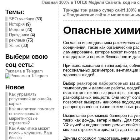
Главная
100% в ТОП10
Модели
Скачать код на 
Трижды три равно супер сайт!
100% 
Темы:
«
Продвижение сайта с минимальным
SEO учебник
(39)
История
(9)
Опасные хими
Модели
(20)
Праздники
(4)
реклама
(75)
Согласно исследованиям
рекламного 
Успех
(33)
соединения, такие как органические ра
ламинирование, которое может иногда 
Выбери свою
стандартам и нормам безопасности для
соц сеть:
При использовании в типографии, собл
персональных дозиметров, вентиляции 
Реклама в Telegram
здоровья людей.
Выбор
реакторов лабораторных
завис
Новое
температура и давление работы, возде
считаются стеклянные реакторы, котор
Как управлять
разнообразных веществ. Они могут обла
репутацией на онлайн-
позволяет выбирать наиболее подходя
картах
распространенных типов стеклянных ре
Как аналитика помогает
оптимизировать
Выцветание рекламных баннеров на ули
маркетинговые
таких как дождь, ветер и пыль. Для то
стратегии?
УФ-лучей и водонепроницаемые свойств
Как Аналитика может
мелкие отрезки материала (в два печат
помочь улучшить Ваш
бизнес
Другим способом предотвращения выцве