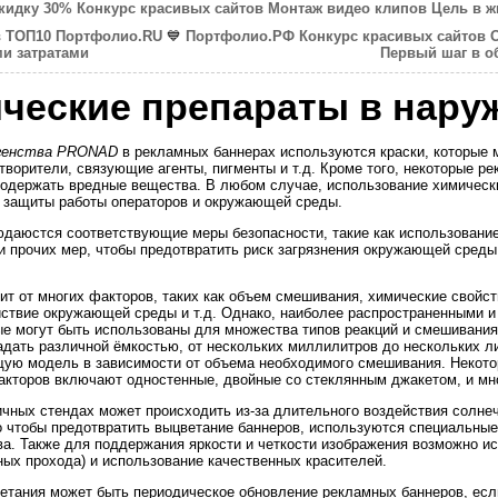
скидку 30%
Конкурс красивых сайтов
Монтаж видео клипов
Цель в ж
в ТОП10
Портфолио.RU
💙
Портфолио.РФ
Конкурс красивых сайтов
и затратами
Первый шаг в о
ческие препараты в нару
агенства PRONAD
в рекламных баннерах используются краски, которые 
створители, связующие агенты, пигменты и т.д. Кроме того, некоторые 
содержать вредные вещества. В любом случае, использование химическ
 защиты работы операторов и окружающей среды.
юдаюстся соответствующие меры безопасности, такие как использовани
и прочих мер, чтобы предотвратить риск загрязнения окружающей среды
ит от многих факторов, таких как объем смешивания, химические свойс
йствие окружающей среды и т.д. Однако, наиболее распространенными 
ые могут быть использованы для множества типов реакций и смешивани
дать различной ёмкостью, от нескольких миллилитров до нескольких ли
щую модель в зависимости от объема необходимого смешивания. Некото
акторов включают одностенные, двойные со стеклянным джакетом, и мн
чных стендах может происходить из-за длительного воздействия солне
го чтобы предотвратить выцветание баннеров, используются специальны
а. Также для поддержания яркости и четкости изображения возможно и
ных прохода) и использование качественных красителей.
тания может быть периодическое обновление рекламных баннеров, есл