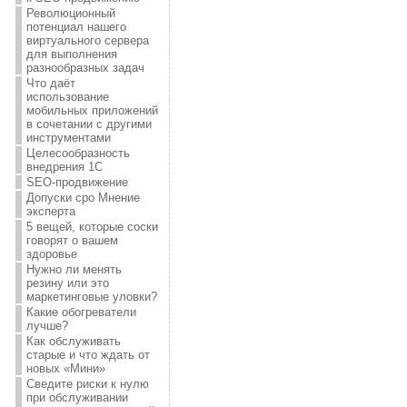
Революционный
потенциал нашего
виртуального сервера
для выполнения
разнообразных задач
Что даёт
использование
мобильных приложений
в сочетании с другими
инструментами
Целесообразность
внедрения 1С
SEO-продвижение
Допуски сро Мнение
эксперта
5 вещей, которые соски
говорят о вашем
здоровье
Нужно ли менять
резину или это
маркетинговые уловки?
Какие обогреватели
лучше?
Как обслуживать
старые и что ждать от
новых «Мини»
Сведите риски к нулю
при обслуживании