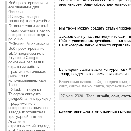
Веб-проектирование и
анализируем Вашу сферу деятельности 
его значение для
бизнеса
3D-визуализация
ландшафтного дизайна
Готовьте санки летом!
Мы также можем создать статьи профес
Пора подумать в какую
секцию осенью отдать
Заказав сайт у нас, вы получите Сайт,
ребёнка
Сайт с уникальным дизайном — никаких
Рейтинги, Аналитика и
Сайт которым легко и просто управлять
Веб-проектирование
SEO продвижение в
Яндекс и Google:
основные отличия и
стратегии работы
Вы видели сайты ваших конкурентов? М
Практика магических
товар, найдет, как с вами связаться и к
ритуалов с
использованием карт
Ключевые слова:
сайт, продвижение, 
Таро
сайт, сайты, легко, сайта, эффективног
HStock — покупка
Telegram аккаунта
27 мая, 2020 | Tags:
дизайн
,
сайт
,
стат
(подробная инструкция)
Продвижение в
интернете на примере
комментарии для этой страницы присыла
завода изготовителя
тротуарной плитки
Анализ и
стратегический подход
к SEO-продвижению