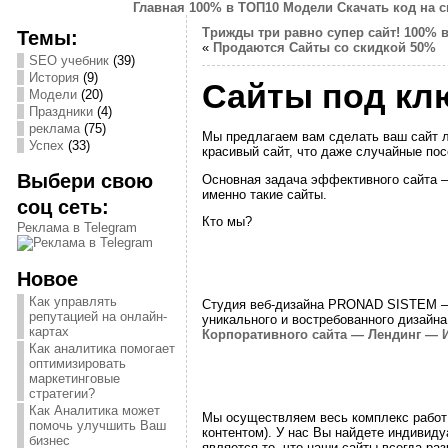
Главная
100% в ТОП10
Модели
Скачать код на 
Трижды три равно супер сайт!
100% 
Темы:
«
Продаются Сайты со скидкой 50%
SEO учебник
(39)
История
(9)
Сайты под кл
Модели
(20)
Праздники
(4)
реклама
(75)
Мы предлагаем вам сделать ваш сайт л
Успех
(33)
красивый сайт, что даже случайные пос
Выбери свою
Основная задача эффективного сайта — 
именно такие сайты.
соц сеть:
Кто мы?
Реклама в Telegram
Новое
Как управлять
Студия веб-дизайна PRONAD SISTEM — 
репутацией на онлайн-
уникального и востребованного дизайна
картах
Корпоративного сайта — Лендинг — И
Как аналитика помогает
оптимизировать
маркетинговые
стратегии?
Как Аналитика может
Мы осуществляем весь комплекс работ 
помочь улучшить Ваш
контентом). У нас Вы найдете индивид
бизнес
является то, что наши сайты всегда р