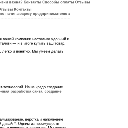
изни важна?
Контакты
Способы оплаты
Отзывы
Отзывы
Контакты
овлю начинающему предпринимателю
»
я вашей компании настолько удобный и
алоги — и в итоге купить ваш товар.
, легко и понятно. Мы умеем делать
-технологий. Наше кредо создание
енная разработка сайта, создание
аммирование, верстка и наполнение
й дизайн*. Одним из преимуществ
ать в поисковых системах. Мы всегда