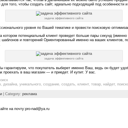
для того, чтобы создать сайт, идеально подходящий под особенности и
задача эффективного сайта
сионального уровня по Вашей тематике и провести поисковую оптимиза
 на котором потенциальный клиент проведет больше пары секунд (именно 
 шаблонов и повторений Ориентированный именно на ваших клиентов, по
.
задача эффективного сайта
ы гарантируем, что покупатель выберет именно Ваш, ведь он будет удо
ак проехать в ваш магазин — и приедет. И купит. У вас.
поиск
о, дизайна, уникального, создание, создать, клиент, товар, найдет, поис
ьи
| Category:
реклама
йте на почту:pro-nad@ya.ru