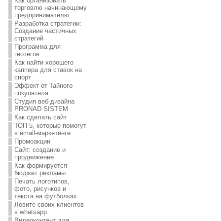
Как организовать
торговлю начинающему
предпринимателю
Разработка стратегии:
Создание частичных
стратегий
Программа для
геотегов
Как найти хорошего
каппера для ставок на
спорт
Эффект от Тайного
покупателя
Студия веб-дизайна
PRONAD SISTEM
Как сделать сайт
ТОП 5, которые помогут
в email-маркетинге
Промоакции
Сайт: создание и
продвижение
Как формируется
бюджет рекламы
Печать логотипов,
фото, рисунков и
текста на футболках
Ловите своих клиентов
в whatsapp
Видеоконтент для