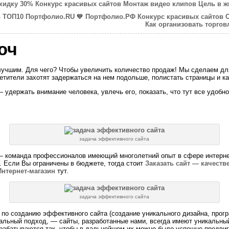
скидку 30%
Конкурс красивых сайтов
Монтаж видео клипов
Цель в ж
в ТОП10
Портфолио.RU
💙
Портфолио.РФ
Конкурс красивых сайтов
Как организовать торг
юч
учшим. Для чего? Чтобы увеличить количество продаж! Мы сделаем дл
етители захотят задержаться на нем подольше, полистать страницы и кат
удержать внимание человека, увлечь его, показать, что тут все удобно
задача эффективного сайта
команда профессионалов имеющий многолетний опыт в сфере интернет
. Если Вы ограничены в бюджете, тогда стоит
Заказать сайт — качеств
нтернет-магазин
тут.
задача эффективного сайта
по созданию эффективного сайта (создание уникального дизайна, прогр
уальный подход, — сайты, разработанные нами, всегда имеют уникальны
азрабатываются так, чтобы в дальнейшем их можно было успешно продвиг