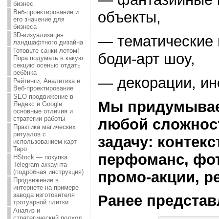
бизнес
Веб-проектирование и
объекты,
его значение для
бизнеса
3D-визуализация
— тематические
ландшафтного дизайна
Готовьте санки летом!
боди-арт шоу,
Пора подумать в какую
секцию осенью отдать
ребёнка
— декорации, ин
Рейтинги, Аналитика и
Веб-проектирование
SEO продвижение в
Мы придумывае
Яндекс и Google:
основные отличия и
стратегии работы
любой сложнос
Практика магических
ритуалов с
задачу: контекс
использованием карт
Таро
перфоманс, фот
HStock — покупка
Telegram аккаунта
(подробная инструкция)
промо-акции, р
Продвижение в
интернете на примере
завода изготовителя
Ранее предста
тротуарной плитки
Анализ и
стратегический подход