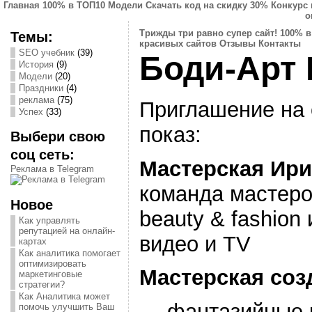
Главная
100% в ТОП10
Модели
Скачать код на скидку 30%
Конкурс 
о
Трижды три равно супер сайт!
100% в
Темы:
красивых сайтов
Отзывы
Контакты
SEO учебник
(39)
Боди-Арт
История
(9)
Модели
(20)
Праздники
(4)
реклама
(75)
Приглашение на
Успех
(33)
показ:
Выбери свою
соц сеть:
Мастерская Ир
Реклама в Telegram
команда мастеро
Новое
beauty & fashion
Как управлять
репутацией на онлайн-
видео и TV
картах
Как аналитика помогает
оптимизировать
Мастерская соз
маркетинговые
стратегии?
Как Аналитика может
— фантазийные к
помочь улучшить Ваш