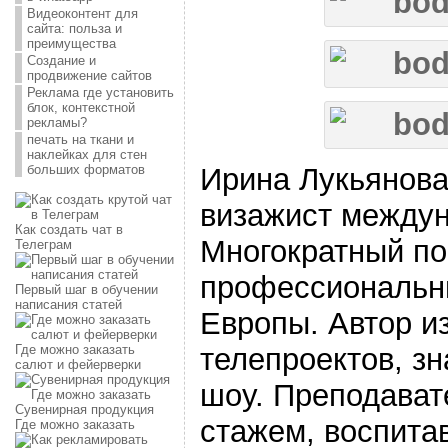
Видеоконтент для
сайта: польза и
преимущества
Создание и
продвижение сайтов
Реклама где установить
блок, контекстной
рекламы?
печать на ткани и
наклейках для стен
Ирина Лукьянова
больших форматов
визажист междун
Как создать чат в
Многократный по
Телеграм
профессиональны
Первый шаг в обучении
написания статей
Европы. Автор и
телепроектов, з
Где можно заказать
салют и фейерверки
шоу. Преподават
Сувенирная продукция
стажем, воспит
Где можно заказать