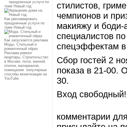
стилистов, гриме
чемпионов и при
Как рекламировать
макияжу и боди-а
праздничные услуги по
теме Новый год
специалистов по
Как запускается реклама
спецэффектам в
Моды. Стильный и
романтичный образ
Реклама ремонт
квартиры, Строительство
Сбор гостей 2 но
в Москве, пола, ванной,
плитки, материалов,
показа в 21-00. 
помещения
популярные
способы монетизации на
30.
YouTube
Вход свободный!
комментарии для
присылайте на п