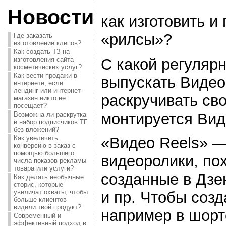
Новости
как изготовить и
«рилсы»?
Где заказать
изготовление клипов?
Как создать ТЗ на
С какой регуляр
изготовления сайта
косметических услуг?
Как вести продажи в
выпускать Видео
интернете, если
лендинг или интернет-
раскручивать сво
магазин никто не
посещает?
монтируется Вид
Возможна ли раскрутка
и набор подписчиков ТГ
без вложений?
Как увеличить
«Видео Reels» —
конверсию в заказ с
помощью большего
видеоролики, пох
числа показов рекламы
товара или услуги?
созданные в Дзе
Как делать необычные
сторис, которые
увеличат охваты, чтобы
и пр. Чтобы созд
больше клиентов
видели твой продукт?
например в шорт
Современный и
эффективный подход в