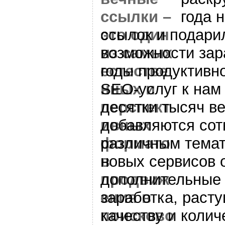
года 
ссылок и подари
возможности зар
годы продуктивн
SEO-услуг к нам
десятки тысяч в
добавляются сот
различным темат
новых сервисов 
дополнительные
заработка, раст
качеству и колич