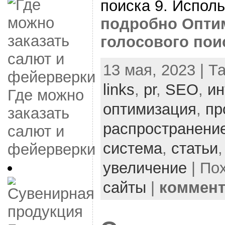
поиска 9. Исполь
подробно Оптим
голосового пои
13 мая, 2023 | Т
links
,
pr
,
SEO
,
ин
Где можно
оптимизация
,
пр
заказать
распространени
салют и
система
,
статьи
фейерверки
увеличение
| По
сайты
|
коммен