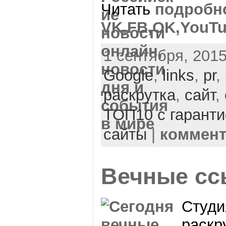
Читать
подробн
VK,FB,OK,YouT
1 сентября, 2015
Google
,
links
,
pr
,
раскрутка
,
сайт
,
ТОП10 с гаранти
сайты
|
коммен
Вечные сс
Студи
раскр