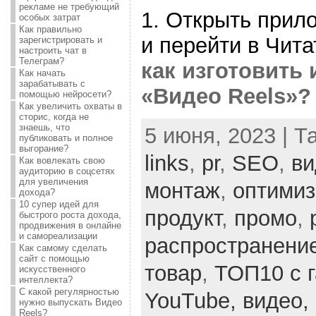
рекламе не требующий
1. Открыть прил
особых затрат
Как правильно
и перейти в Чит
зарегистрировать и
настроить чат в
Телеграм?
как изготовить 
Как начать
зарабатывать с
«Видео Reels»?
помощью нейросети?
Как увеличить охваты в
сторис, когда не
знаешь, что
5 июня, 2023 | Т
публиковать и полное
выгорание?
links
,
pr
,
SEO
,
ви
Как вовлекать свою
аудиторию в соцсетях
для увеличения
монтаж
,
оптими
дохода?
10 супер идей для
продукт
,
промо
,
быстрого роста дохода,
продвижения в онлайне
и самореализации
распространени
Как самому сделать
сайт с помощью
товар
,
ТОП10 с 
искусственного
интеллекта?
С какой регулярностью
YouTube,
видео,
нужно выпускать Видео
Reels?