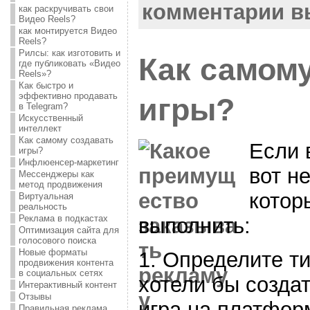
комментарии 
как раскручивать свои
Видео Reels?
как монтируется Видео
Reels?
Рилсы: как изготовить и
Как самом
где публиковать «Видео
Reels»?
Как быстро и
эффективно продавать
игры?
в Telegram?
Искусственный
интеллект
Как самому создавать
Если 
игры?
Инфлюенсер-маркетинг
вот н
Мессенджеры как
метод продвижения
котор
Виртуальная
реальность
Реклама в подкастах
выполнить:
Оптимизация сайта для
голосового поиска
Новые форматы
1. Определите ти
продвижения контента
в социальных сетях
хотели бы созда
Интерактивный контент
Отзывы
игра на платформ
Правильная реклама