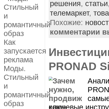
решения
,
статьи
телемаркет
,
тов
Похожие:
новос
комментарии 
Как
Инвестиции
запускается
реклама
PRONAD Si
Моды.
Стильный
Анали
и
PRON
романтичный
самые
образ
ключевые инстр