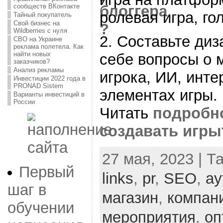
сообществ ВКонтакте
ролевая игра, гол
Тайный покупатель
Свой бизнес на
Wildberries с нуля
2. Составьте диз
СВО на Украине
реклама полетела. Как
найти новых
себе вопросы о 
заказчиков?
Анализ рекламы
игрока, ИИ, инте
Инвестиции 2022 года в
PRONAD Sistem
элементах игры. 
Варианты инвестиций в
России
Читать
подробн
создавать игры
27 мая, 2023 | Т
Первый
links
,
pr
,
SEO
,
ау
шаг в
магазин
,
компан
обучении
мероприятия
,
оп