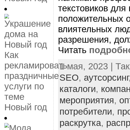
текстовиков для
положительных о
влиятельных люд
разрешения, дол
Читать
подробн
Как
рекламировать
1 мая, 2023 | Та
праздничные
SEO
,
аутсорсинг
услуги по
каталоги
,
компа
теме
мероприятия
,
оп
Новый год
потребители
,
пр
раскрутка
,
расп