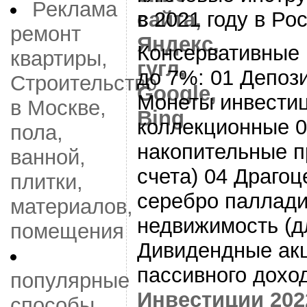
Реклама
в 2021 году в Ро
ремонт
Консервативные 
квартиры,
до 7%: 01 Депоз
Строительство
Монеты инвести
в Москве,
коллекционные 
пола,
накопительные п
ванной,
счета) 04 Драго
плитки,
серебро паллад
материалов,
недвижимость (д
помещения
Дивидендные акц
пассивного дохо
популярные
Инвестиции 202
способы