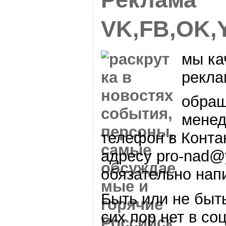
VK,FB,OK,
мы ка
рекла
обращ
менед
телефон в Конта
адресу pro-nad@
обязательно нап
Быть или не быт
сих пор нет в со