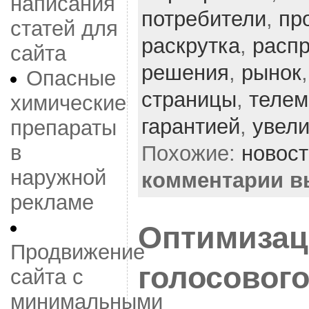
написания
потребители
,
пр
статей для
раскрутка
,
расп
сайта
решения
,
рынок
Опасные
страницы
,
телем
химические
гарантией
,
увел
препараты
в
Похожие:
новос
наружной
комментарии 
рекламе
Оптимизац
Продвижение
голосового
сайта с
минимальными