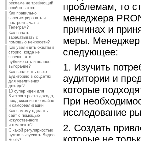
рекламе не требующий
проблемам, то с
особых затрат
Как правильно
менеджера PRON
зарегистрировать и
настроить чат в
причинах и прин
Телеграм?
Как начать
зарабатывать с
меры. Менеджер 
помощью нейросети?
Как увеличить охваты в
следующее:
сторис, когда не
знаешь, что
публиковать и полное
1. Изучить потр
выгорание?
Как вовлекать свою
аудитории и пре
аудиторию в соцсетях
для увеличения
дохода?
которые подходя
10 супер идей для
быстрого роста дохода,
При необходимос
продвижения в онлайне
и самореализации
исследование ры
Как самому сделать
сайт с помощью
искусственного
интеллекта?
2. Создать прив
С какой регулярностью
нужно выпускать Видео
которые не толь
Reels?