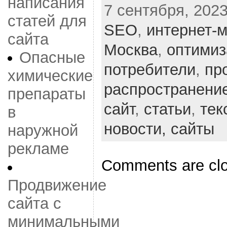
написания
7 сентября, 2023
статей для
SEO
,
интернет-м
сайта
Москва
,
оптимиз
Опасные
потребители
,
пр
химические
распространени
препараты
сайт
,
статьи
,
тек
в
новости,
сайты
наружной
рекламе
Comments are cl
Продвижение
сайта с
минимальными