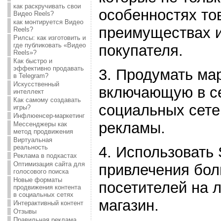
как раскручивать свои
особенностях тов
Видео Reels?
как монтируется Видео
преимуществах и
Reels?
Рилсы: как изготовить и
где публиковать «Видео
покупателя.
Reels»?
Как быстро и
эффективно продавать
3. Продумать ма
в Telegram?
Искусственный
включающую в с
интеллект
Как самому создавать
социальных сете
игры?
Инфлюенсер-маркетинг
рекламы.
Мессенджеры как
метод продвижения
Виртуальная
4. Использовать
реальность
Реклама в подкастах
Оптимизация сайта для
привлечения бол
голосового поиска
Новые форматы
посетителей на л
продвижения контента
в социальных сетях
магазин.
Интерактивный контент
Отзывы
Правильная реклама