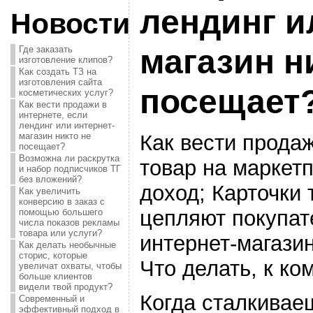
лендинг и
Новости
магазин н
Где заказать
изготовление клипов?
Как создать ТЗ на
изготовления сайта
посещает
косметических услуг?
Как вести продажи в
интернете, если
лендинг или интернет-
Как вести продаж
магазин никто не
посещает?
Возможна ли раскрутка
товар на маркет
и набор подписчиков ТГ
без вложений?
доход; Карточки 
Как увеличить
конверсию в заказ с
цепляют покупат
помощью большего
числа показов рекламы
товара или услуги?
интернет-магазин
Как делать необычные
сторис, которые
Что делать, к ко
увеличат охваты, чтобы
больше клиентов
видели твой продукт?
Когда сталкивае
Современный и
эффективный подход в