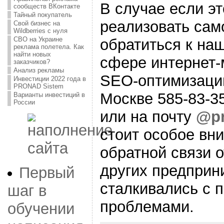
В случае если эт
сообществ ВКонтакте
Тайный покупатель
реализовать сам
Свой бизнес на
Wildberries с нуля
СВО на Украине
обратиться к на
реклама полетела. Как
найти новых
сфере интернет-
заказчиков?
Анализ рекламы
SEO-оптимизаци
Инвестиции 2022 года в
PRONAD Sistem
Москве 585-83-35
Варианты инвестиций в
России
или на почту
@p
стоит особое вн
обратной связи о
других предприн
Первый
сталкивались с 
шаг в
проблемами.
обучении