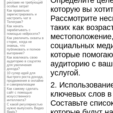
Определите целе
рекламе не требующий
особых затрат
которую вы хотит
Как правильно
зарегистрировать и
Рассмотрите нес
настроить чат в
Телеграм?
таких как возрас
Как начать
зарабатывать с
помощью нейросети?
местоположение,
Как увеличить охваты в
сторис, когда не
социальных меди
знаешь, что
публиковать и полное
которые помогаю
выгорание?
Как вовлекать свою
аудиторию с ваш
аудиторию в соцсетях
для увеличения
дохода?
услугой.
10 супер идей для
быстрого роста дохода,
продвижения в онлайне
2. Использовани
и самореализации
Как самому сделать
ключевых слов в
сайт с помощью
искусственного
интеллекта?
Составьте списо
С какой регулярностью
нужно выпускать Видео
которые будут н
Reels?