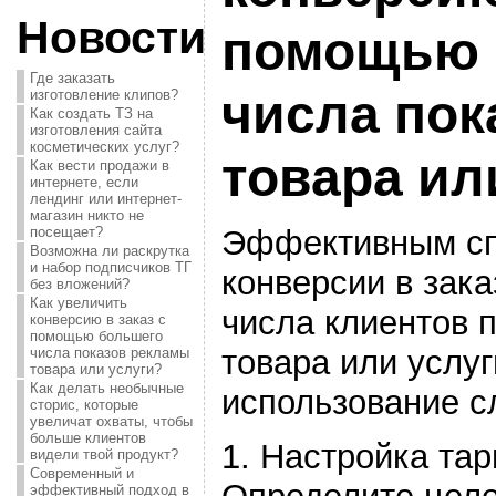
Новости
помощью 
Где заказать
числа пок
изготовление клипов?
Как создать ТЗ на
изготовления сайта
косметических услуг?
товара ил
Как вести продажи в
интернете, если
лендинг или интернет-
магазин никто не
Эффективным сп
посещает?
Возможна ли раскрутка
и набор подписчиков ТГ
конверсии в зак
без вложений?
Как увеличить
числа клиентов 
конверсию в заказ с
помощью большего
товара или услуг
числа показов рекламы
товара или услуги?
Как делать необычные
использование с
сторис, которые
увеличат охваты, чтобы
больше клиентов
1. Настройка та
видели твой продукт?
Современный и
эффективный подход в