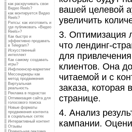
как раскручивать свои
вашей целевой а
Видео Reels?
как монтируется Видео
увеличить количе
Reels?
Рилсы: как изготовить и
где публиковать «Видео
Reels»?
3. Оптимизация 
Как быстро и
эффективно продавать
что лендинг-стр
в Telegram?
Искусственный
для привлечения
интеллект
Как самому создавать
клиентов. Она д
игры?
Инфлюенсер-маркетинг
Мессенджеры как
читаемой и с ко
метод продвижения
Виртуальная
заказа, которая 
реальность
Реклама в подкастах
странице.
Оптимизация сайта для
голосового поиска
Новые форматы
4. Анализ резул
продвижения контента
в социальных сетях
кампании. Оцени
Интерактивный контент
Отзывы
Правильная реклама