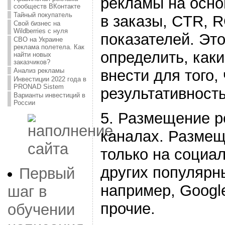
рекламы на осно
сообществ ВКонтакте
Тайный покупатель
в заказы, CTR, R
Свой бизнес на
Wildberries с нуля
показателей. Эт
СВО на Украине
реклама полетела. Как
определить, как
найти новых
заказчиков?
внести для того,
Анализ рекламы
Инвестиции 2022 года в
PRONAD Sistem
результативност
Варианты инвестиций в
России
5. Размещение р
каналах. Размещ
только на социал
других популярн
Первый
например, Googl
шаг в
прочие.
обучении