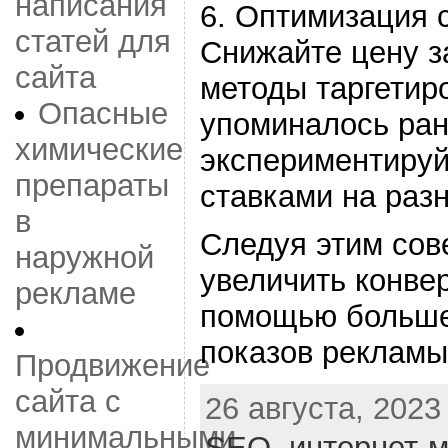
написания
6. Оптимизация 
статей для
Снижайте цену з
сайта
методы таргетир
Опасные
упоминалось ран
химические
экспериментируй
препараты
ставками на раз
в
Следуя этим сов
наружной
увеличить конвер
рекламе
помощью больше
показов рекламы
Продвижение
сайта с
26 августа, 2023
минимальными
SEO
,
интернет-м