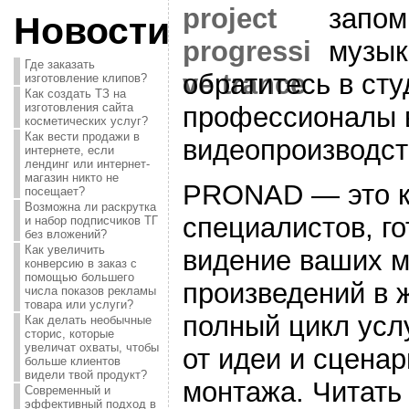
запо
Новости
музык
Где заказать
обратитесь в с
изготовление клипов?
Как создать ТЗ на
изготовления сайта
профессионалы 
косметических услуг?
Как вести продажи в
видеопроизводст
интернете, если
лендинг или интернет-
магазин никто не
PRONAD — это к
посещает?
Возможна ли раскрутка
специалистов, г
и набор подписчиков ТГ
без вложений?
Как увеличить
видение ваших 
конверсию в заказ с
помощью большего
произведений в 
числа показов рекламы
товара или услуги?
полный цикл усл
Как делать необычные
сторис, которые
увеличат охваты, чтобы
от идеи и сцена
больше клиентов
видели твой продукт?
монтажа. Читат
Современный и
эффективный подход в