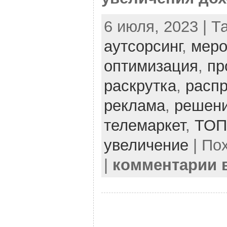
6 июля, 2023 | Т
аутсорсинг
,
меро
оптимизация
,
пр
раскрутка
,
расп
реклама
,
решен
телемаркет
,
ТОП
увеличение
| По
|
комментарии