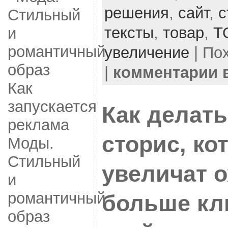
решения
,
сайт
,
с
тексты
,
товар
,
Т
увеличение
| По
|
комментарии
Как
запускается
Как делат
реклама
сторис, ко
Моды.
Стильный
увеличат 
и
романтичный
больше кл
образ