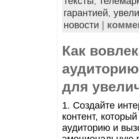
тексты
,
телемар
гарантией
,
увел
новости
|
комме
Как вовле
аудиторию
для увели
1. Создайте инт
контент, который
аудиторию и выз
эмоциональную 