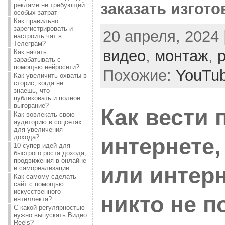
заказать изгот
рекламе не требующий
особых затрат
Как правильно
зарегистрировать и
20 апреля, 2024 
настроить чат в
Телеграм?
видео
,
монтаж
,
Как начать
зарабатывать с
помощью нейросети?
Похожие:
YouTu
Как увеличить охваты в
сторис, когда не
знаешь, что
публиковать и полное
выгорание?
Как вести 
Как вовлекать свою
аудиторию в соцсетях
для увеличения
дохода?
интернете,
10 супер идей для
быстрого роста дохода,
продвижения в онлайне
или интерн
и самореализации
Как самому сделать
сайт с помощью
искусственного
никто не п
интеллекта?
С какой регулярностью
нужно выпускать Видео
Reels?