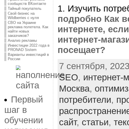
сообществ ВКонтакте
1. Изучить потре
Тайный покупатель
Свой бизнес на
подробно Как в
Wildberries с нуля
СВО на Украине
интернете, есл
реклама полетела. Как
найти новых
заказчиков?
интернет-магаз
Анализ рекламы
Инвестиции 2022 года в
посещает?
PRONAD Sistem
Варианты инвестиций в
России
7 сентября, 2023
SEO
,
интернет-м
Москва
,
оптимиз
Первый
потребители
,
пр
шаг в
распространени
обучении
сайт
,
статьи
,
тек