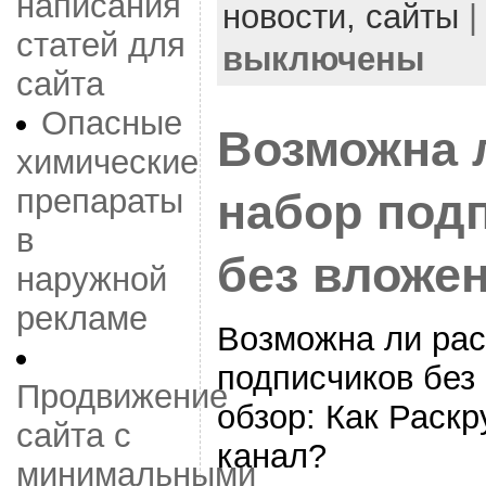
написания
новости,
сайты
статей для
выключены
сайта
Опасные
Возможна л
химические
препараты
набор под
в
без вложе
наружной
рекламе
Возможна ли рас
подписчиков без
Продвижение
обзор: Как Раскр
сайта с
канал?
минимальными