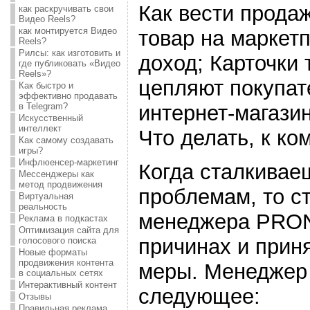
Как вести продаж
как раскручивать свои
Видео Reels?
как монтируется Видео
товар на маркет
Reels?
Рилсы: как изготовить и
доход; Карточки 
где публиковать «Видео
Reels»?
цепляют покупат
Как быстро и
эффективно продавать
в Telegram?
интернет-магазин
Искусственный
интеллект
Что делать, к ко
Как самому создавать
игры?
Инфлюенсер-маркетинг
Когда сталкивае
Мессенджеры как
метод продвижения
проблемам, то с
Виртуальная
реальность
менеджера PRON
Реклама в подкастах
Оптимизация сайта для
причинах и прин
голосового поиска
Новые форматы
продвижения контента
меры. Менеджер 
в социальных сетях
Интерактивный контент
следующее:
Отзывы
Правильная реклама