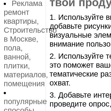
твой прод
Реклама
ремонт
1. Используйте 
квартиры,
добавьте рисунк
Строительство
визуальные элем
в Москве,
внимание пользо
пола,
2. Используйте т
ванной,
это поможет ваш
плитки,
тематические ра
материалов,
охват.
помещения
3. Добавьте инте
популярные
проведите опрос
способы