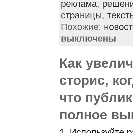
реклама
,
решен
страницы
,
текст
Похожие:
новост
выключены
Как увелич
сторис, ко
что публик
полное вы
1. Используйте 