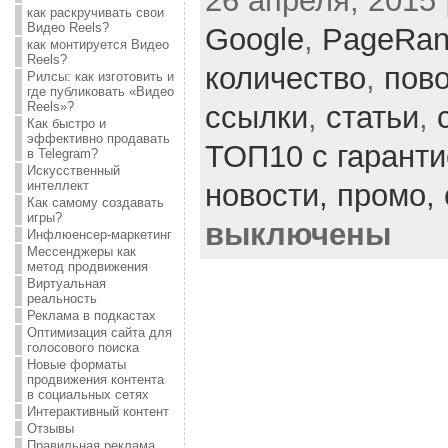
26 апреля, 2015 
как раскручивать свои
Видео Reels?
Google
,
PageRan
как монтируется Видео
Reels?
количество
,
пов
Рилсы: как изготовить и
где публиковать «Видео
Reels»?
ссылки
,
статьи
,
Как быстро и
эффективно продавать
ТОП10 с гаранти
в Telegram?
Искусственный
интеллект
новости,
промо,
Как самому создавать
игры?
выключены
Инфлюенсер-маркетинг
Мессенджеры как
метод продвижения
Виртуальная
реальность
Реклама в подкастах
Оптимизация сайта для
голосового поиска
Новые форматы
продвижения контента
в социальных сетях
Интерактивный контент
Отзывы
Правильная реклама