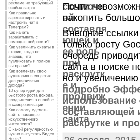
рекламе не требующий
Почти невозможн
особых затрат
Как правильно
накопить большо
зарегистрировать и
настроить чат в
Телеграм?
Внешние ссылки 
Как начать
зарабатывать с
только росту Go
помощью нейросети?
Как увеличить охваты в
сторис, когда не
очередь приводит
знаешь, что
публиковать и полное
сайта в поиске 
выгорание?
Как вовлекать свою
но и увеличению
аудиторию в соцсетях
для увеличения
дохода?
подробно Эффе
10 супер идей для
быстрого роста дохода,
использование
продвижения в онлайне
и самореализации
составляющей и
Как самому сделать
сайт с помощью
искусственного
раскрутке и пр
интеллекта?
С какой регулярностью
нужно выпускать Видео
Reels?