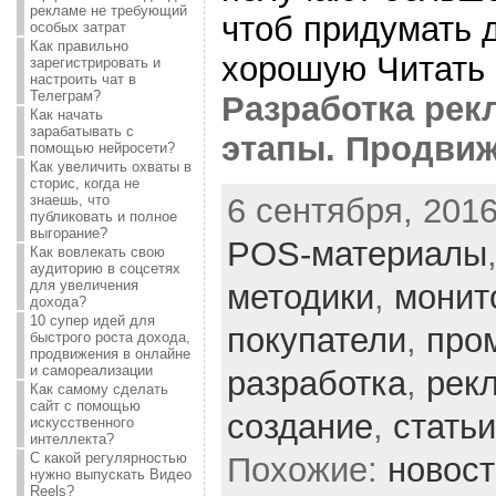
рекламе не требующий
чтоб придумать 
особых затрат
Как правильно
хорошую Читать
зарегистрировать и
настроить чат в
Телеграм?
Разработка рек
Как начать
зарабатывать с
этапы. Продвиж
помощью нейросети?
Как увеличить охваты в
сторис, когда не
6 сентября, 2016
знаешь, что
публиковать и полное
выгорание?
POS-материалы
Как вовлекать свою
аудиторию в соцсетях
для увеличения
методики
,
монит
дохода?
10 супер идей для
покупатели
,
про
быстрого роста дохода,
продвижения в онлайне
и самореализации
разработка
,
рек
Как самому сделать
сайт с помощью
создание
,
статьи
искусственного
интеллекта?
С какой регулярностью
Похожие:
новос
нужно выпускать Видео
Reels?