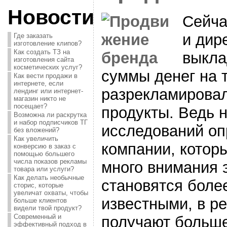
Новости
Сейча
и дир
Где заказать
изготовление клипов?
Как создать ТЗ на
выкла
изготовления сайта
косметических услуг?
суммы денег на 
Как вести продажи в
интернете, если
разрекламировал
лендинг или интернет-
магазин никто не
посещает?
продукты. Ведь 
Возможна ли раскрутка
и набор подписчиков ТГ
исследований оп
без вложений?
Как увеличить
компании, котор
конверсию в заказ с
помощью большего
числа показов рекламы
много внимания 
товара или услуги?
Как делать необычные
становятся боле
сторис, которые
увеличат охваты, чтобы
известными, в ре
больше клиентов
видели твой продукт?
Современный и
получают больше
эффективный подход в