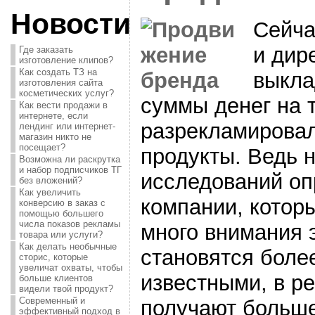
Новости
Сейча
и дир
Где заказать
изготовление клипов?
Как создать ТЗ на
выкла
изготовления сайта
косметических услуг?
суммы денег на 
Как вести продажи в
интернете, если
разрекламировал
лендинг или интернет-
магазин никто не
посещает?
продукты. Ведь 
Возможна ли раскрутка
и набор подписчиков ТГ
исследований оп
без вложений?
Как увеличить
компании, котор
конверсию в заказ с
помощью большего
числа показов рекламы
много внимания 
товара или услуги?
Как делать необычные
становятся боле
сторис, которые
увеличат охваты, чтобы
известными, в ре
больше клиентов
видели твой продукт?
Современный и
получают больше
эффективный подход в