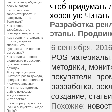
рекламе не требующий
чтоб придумать 
особых затрат
Как правильно
хорошую Читать
зарегистрировать и
настроить чат в
Телеграм?
Разработка рек
Как начать
зарабатывать с
этапы. Продвиж
помощью нейросети?
Как увеличить охваты в
сторис, когда не
6 сентября, 2016
знаешь, что
публиковать и полное
выгорание?
POS-материалы
Как вовлекать свою
аудиторию в соцсетях
для увеличения
методики
,
монит
дохода?
10 супер идей для
покупатели
,
про
быстрого роста дохода,
продвижения в онлайне
и самореализации
разработка
,
рек
Как самому сделать
сайт с помощью
создание
,
статьи
искусственного
интеллекта?
С какой регулярностью
Похожие:
новос
нужно выпускать Видео
Reels?