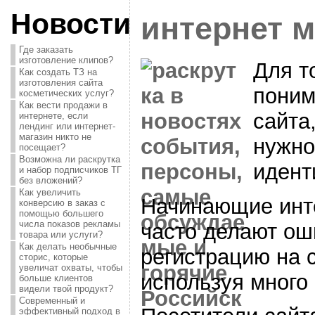
Новости
интернет 
Где заказать
изготовление клипов?
Для т
Как создать ТЗ на
изготовления сайта
поним
косметических услуг?
Как вести продажи в
сайта
интернете, если
лендинг или интернет-
магазин никто не
нужно
посещает?
Возможна ли раскрутка
идент
и набор подписчиков ТГ
без вложений?
Как увеличить
Начинающие инт
конверсию в заказ с
помощью большего
числа показов рекламы
часто делают ош
товара или услуги?
Как делать необычные
регистрацию на 
сторис, которые
увеличат охваты, чтобы
используя много 
больше клиентов
видели твой продукт?
Современный и
эффективный подход в