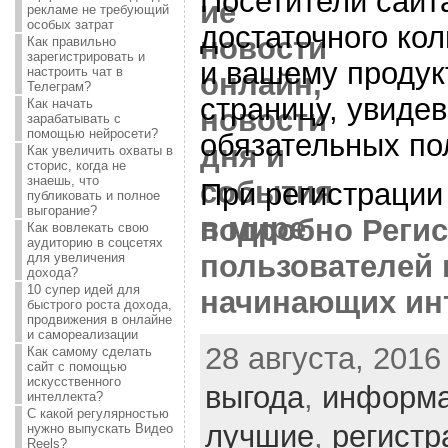
Посетители сайт
рекламе не требующий
особых затрат
достаточного кол
Как правильно
зарегистрировать и
и вашему продук
настроить чат в
Телеграм?
страницу, увиде
Как начать
зарабатывать с
помощью нейросети?
обязательных по
Как увеличить охваты в
сторис, когда не
знаешь, что
При регистрации
публиковать и полное
выгорание?
подробно Реги
Как вовлекать свою
аудиторию в соцсетях
пользователей 
для увеличения
дохода?
10 супер идей для
начинающих ин
быстрого роста дохода,
продвижения в онлайне
и самореализации
28 августа, 2016
Как самому сделать
сайт с помощью
искусственного
выгода
,
информ
интеллекта?
С какой регулярностью
лучшие
,
регистр
нужно выпускать Видео
Reels?