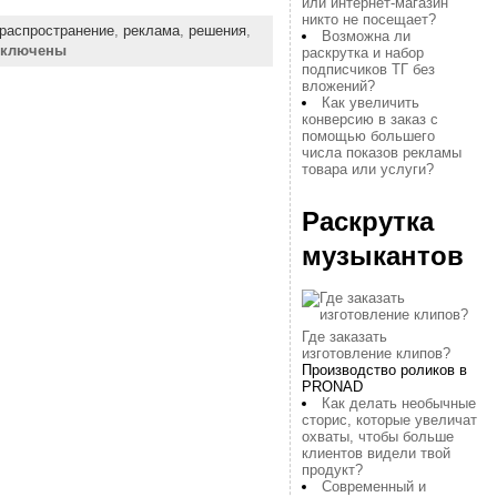
или интернет-магазин
никто не посещает?
распространение
,
реклама
,
решения
,
Возможна ли
ыключены
раскрутка и набор
подписчиков ТГ без
вложений?
Как увеличить
конверсию в заказ с
помощью большего
числа показов рекламы
товара или услуги?
Раскрутка
музыкантов
Где заказать
изготовление клипов?
Производство роликов в
PRONAD
Как делать необычные
сторис, которые увеличат
охваты, чтобы больше
клиентов видели твой
продукт?
Современный и