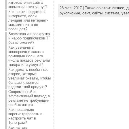
изготовления сайта
косметических услуг?
28 мая, 2017 | Также об этом:
бизнес
,
д
Как вести продажи в
рукописные
,
сайт
,
сайты
,
система
,
уве
интернете, если
лендинг или интернет-
магазин никто не
посещает?
Возможна ли раскрутка
и набор подписчиков ТГ
без вложений?
Как увеличить
конверсию в заказ с
помощью большего
числа показов рекламы
товара или услуги?
Как делать необычные
сторис, которые
увеличат охваты, чтобы
больше клиентов
видели твой продукт?
Современный и
эффективный подход в
рекламе не требующий
особых затрат
Как правильно
зарегистрировать и
настроить чат в
Телеграм?
Как начать