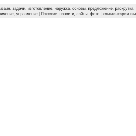
изайн
,
задачи
,
изготовление
,
наружка
,
основы
,
предложение
,
раскрутка
,
личение
,
управление
| Похожие:
новости,
сайты,
фото
|
комментарии в