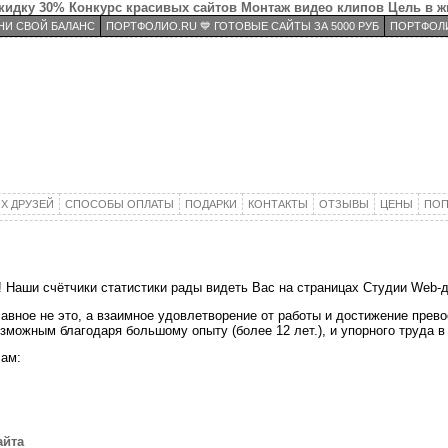
скидку 30%
Конкурс красивых сайтов
Монтаж видео клипов
Цель в ж
И СВОЙ БАЛАНС
ПОРТФОЛИО.RU 💙 ГОТОВЫЕ САЙТЫ ЗА 5000 РУБ
ПОРТФОЛИ
Х ДРУЗЕЙ
СПОСОБЫ ОПЛАТЫ
ПОДАРКИ
КОНТАКТЫ
ОТЗЫВЫ
ЦЕНЫ
ПОП
! Наши счётчики статистики рады видеть Вас на страницах Студии Web
авное не это, а взаимное удовлетворение от работы и достижение прево
зможным благодаря большому опыту (более 12 лет.), и упорного труда 
ам:
айта