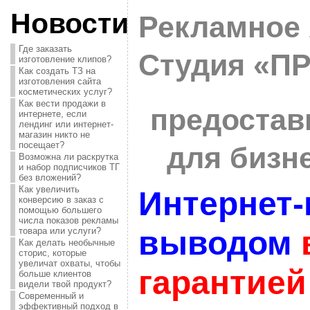
Новости
Рекламное 
Где заказать
Студия «П
изготовление клипов?
Как создать ТЗ на
изготовления сайта
косметических услуг?
Как вести продажи в
предостав
интернете, если
лендинг или интернет-
магазин никто не
посещает?
для бизне
Возможна ли раскрутка
и набор подписчиков ТГ
без вложений?
Как увеличить
Интернет-
конверсию в заказ с
помощью большего
числа показов рекламы
выводом
товара или услуги?
Как делать необычные
сторис, которые
увеличат охваты, чтобы
гарантией
больше клиентов
видели твой продукт?
Современный и
эффективный подход в