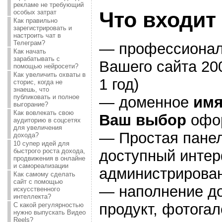
рекламе не требующий
Что входит
особых затрат
Как правильно
зарегистрировать и
настроить чат в
Телеграм?
— профессиона
Как начать
зарабатывать с
Вашего сайта 20
помощью нейросети?
Как увеличить охваты в
1 год)
сторис, когда не
знаешь, что
публиковать и полное
— доменное
имя
выгорание?
Как вовлекать свою
Ваш выбор
офор
аудиторию в соцсетях
для увеличения
— Простая панел
дохода?
10 супер идей для
доступный инте
быстрого роста дохода,
продвижения в онлайне
и самореализации
администрирова
Как самому сделать
сайт с помощью
— наполнение до 
искусственного
интеллекта?
продукт, фотогал
С какой регулярностью
нужно выпускать Видео
Reels?