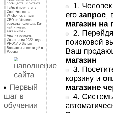
1. Человек
сообществ ВКонтакте
Тайный покупатель
Свой бизнес на
его
запрос
,
Wildberries с нуля
СВО на Украине
магазин на
реклама полетела. Как
найти новых
2. Перейдя
заказчиков?
Анализ рекламы
поисковой в
Инвестиции 2022 года в
PRONAD Sistem
Варианты инвестиций в
Ваш прода
России
магазин
3. Посетит
корзину и
оп
Первый
магазине че
шаг в
4. Системы
обучении
автоматичес