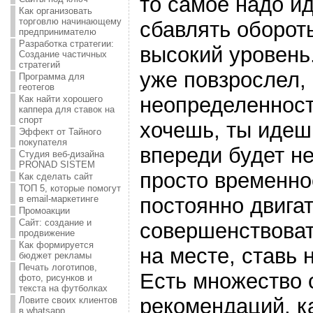
то самое надо ид
Как организовать
торговлю начинающему
сбавлять оборот
предпринимателю
Разработка стратегии:
высокий уровень.
Создание частичных
стратегий
уже повзрослел,
Программа для
геотегов
неопределенност
Как найти хорошего
каппера для ставок на
спорт
хочешь, ты идешь
Эффект от Тайного
покупателя
впереди будет не
Студия веб-дизайна
PRONAD SISTEM
просто временно
Как сделать сайт
ТОП 5, которые помогут
постоянно двигат
в email-маркетинге
Промоакции
Сайт: создание и
совершенствоват
продвижение
Как формируется
на месте, ставь 
бюджет рекламы
Печать логотипов,
Есть множество 
фото, рисунков и
текста на футболках
рекомендаций, к
Ловите своих клиентов
в whatsapp