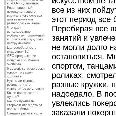
искусством не та
к SEO-продвижению
все из них пойду
Революционный
потенциал нашего
виртуального сервера
этот период все 
для выполнения
разнообразных задач
Перебирая все 
Что даёт
использование
занятий и увлече
мобильных приложений
в сочетании с другими
инструментами
не могли долго н
Целесообразность
внедрения 1С
остановиться. М
SEO-продвижение
Допуски сро Мнение
спортом, танцами
эксперта
5 вещей, которые соски
говорят о вашем
роликах, смотре
здоровье
Нужно ли менять
разные кружки, н
резину или это
маркетинговые уловки?
надоедало. В по
Какие обогреватели
лучше?
увлеклись покер
Как обслуживать
старые и что ждать от
новых «Мини»
заказали покерн
Сведите риски к нулю