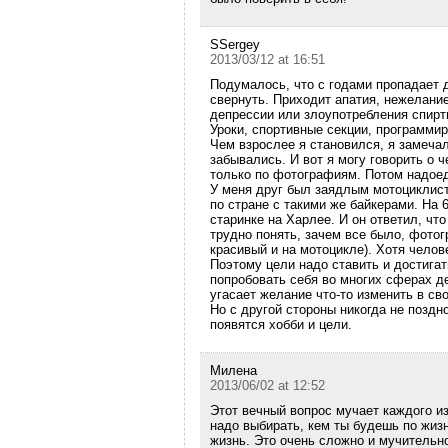
SSergey
2013/03/12 at 16:51
Подумалось, что с годами пропадает 
свернуть. Приходит апатия, нежелание
депрессии или злоупотребления спирт
Уроки, спортивные секции, программир
Чем взрослее я становился, я замечал
забывались. И вот я могу говорить о ч
только по фотографиям. Потом надоед
У меня друг был заядлым мотоциклист
по стране с такими же байкерами. На 
старинке на Харлее. И он ответил, чт
трудно понять, зачем все было, фотог
красивый и на мотоцикле). Хотя челове
Поэтому цели надо ставить и достигат
попробовать себя во многих сферах д
угасает желание что-то изменить в св
Но с другой стороны никогда не поздн
появятся хобби и цели.
Милена
2013/06/02 at 12:52
Этот вечный вопрос мучает каждого из
надо выбирать, кем ты будешь по жиз
жизнь. Это очень сложно и мучительн