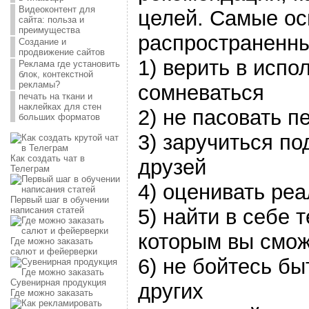
Видеоконтент для
целей. Самые ос
сайта: польза и
преимущества
распространенны
Создание и
продвижение сайтов
1) верить в испо
Реклама где установить
блок, контекстной
рекламы?
сомневаться
печать на ткани и
наклейках для стен
2) не пасовать п
больших форматов
3) заручиться по
Как создать чат в
друзей
Телеграм
4) оценивать ре
Первый шаг в обучении
5) найти в себе 
написания статей
которым вы смож
Где можно заказать
салют и фейерверки
6) не бойтесь б
Сувенирная продукция
других
Где можно заказать