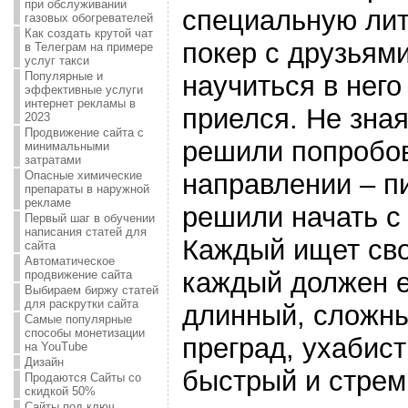
при обслуживании
специальную лит
газовых обогревателей
Как создать крутой чат
покер с друзьям
в Телеграм на примере
услуг такси
Популярные и
научиться в него
эффективные услуги
интернет рекламы в
приелся. Не зная
2023
Продвижение сайта с
решили попробов
минимальными
затратами
направлении – п
Опасные химические
препараты в наружной
рекламе
решили начать с
Первый шаг в обучении
написания статей для
Каждый ищет сво
сайта
Автоматическое
каждый должен ег
продвижение сайта
Выбираем биржу статей
для раскрутки сайта
длинный, сложн
Самые популярные
способы монетизации
преград, ухабист
на YouTube
Дизайн
быстрый и стрем
Продаются Сайты со
скидкой 50%
Сайты под ключ