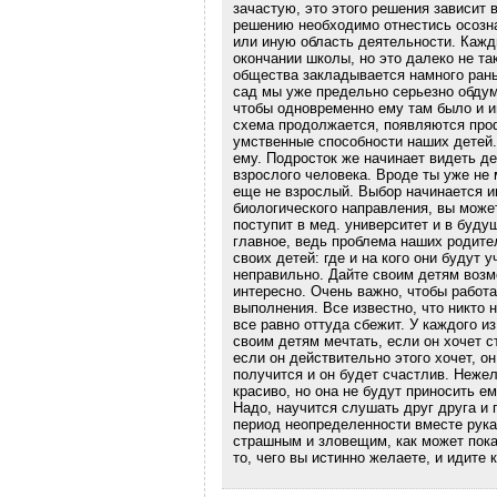
зачастую, это этого решения зависит
решению необходимо отнестись осознан
или иную область деятельности. Кажды
окончании школы, но это далеко не та
общества закладывается намного рань
сад мы уже предельно серьезно обдум
чтобы одновременно ему там было и и
схема продолжается, появляются про
умственные способности наших детей.
ему. Подросток же начинает видеть д
взрослого человека. Вроде ты уже не 
еще не взрослый. Выбор начинается и
биологического направления, вы может
поступит в мед. университет и в буду
главное, ведь проблема наших родите
своих детей: где и на кого они будут у
неправильно. Дайте своим детям возмо
интересно. Очень важно, чтобы работа
выполнения. Все известно, что никто 
все равно оттуда сбежит. У каждого и
своим детям мечтать, если он хочет с
если он действительно этого хочет, о
получится и он будет счастлив. Неже
красиво, но она не будут приносить ем
Надо, научится слушать друг друга и 
период неопределенности вместе рука з
страшным и зловещим, как может пока
то, чего вы истинно желаете, и идите 