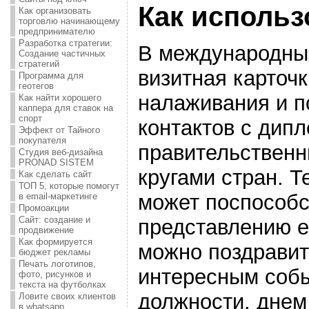
Как использ
Как организовать
торговлю начинающему
предпринимателю
Разработка стратегии:
В международны
Создание частичных
стратегий
визитная карточ
Программа для
геотегов
налаживания и 
Как найти хорошего
каппера для ставок на
спорт
контактов с дип
Эффект от Тайного
покупателя
правительствен
Студия веб-дизайна
PRONAD SISTEM
кругами стран. Т
Как сделать сайт
ТОП 5, которые помогут
может поспособс
в email-маркетинге
Промоакции
Сайт: создание и
представлению е
продвижение
Как формируется
можно поздравит
бюджет рекламы
Печать логотипов,
интересным соб
фото, рисунков и
текста на футболках
должности, днем
Ловите своих клиентов
в whatsapp