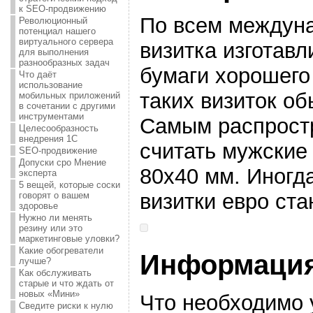
к SEO-продвижению
По всем междун
Революционный
потенциал нашего
виртуального сервера
визитка изготавл
для выполнения
разнообразных задач
бумаги хорошего
Что даёт
использование
таких визиток о
мобильных приложений
в сочетании с другими
инструментами
Самым распрост
Целесообразность
внедрения 1С
считать мужские
SEO-продвижение
Допуски сро Мнение
80х40 мм. Иногд
эксперта
5 вещей, которые соски
визитки евро ста
говорят о вашем
здоровье
Нужно ли менять
резину или это
маркетинговые уловки?
Какие обогреватели
Информация
лучше?
Как обслуживать
старые и что ждать от
новых «Мини»
Что необходимо 
Сведите риски к нулю