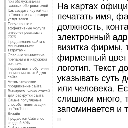
при обслуживании
На картах офици
газовых обогревателей
Как создать крутой чат
печатать имя, ф
в Телеграм на примере
услуг такси
должность, конт
Популярные и
эффективные услуги
интернет рекламы в
электронный адр
2023
Продвижение сайта с
визитка фирмы, 
минимальными
затратами
фирменный цвет 
Опасные химические
препараты в наружной
рекламе
логотип. Текст д
Первый шаг в обучении
написания статей для
указывать суть 
сайта
Автоматическое
или человека. Е
продвижение сайта
Выбираем биржу статей
для раскрутки сайта
слишком много, т
Самые популярные
способы монетизации
запоминается и т
на YouTube
Дизайн
Продаются Сайты со
скидкой 50%
Сайты под ключ