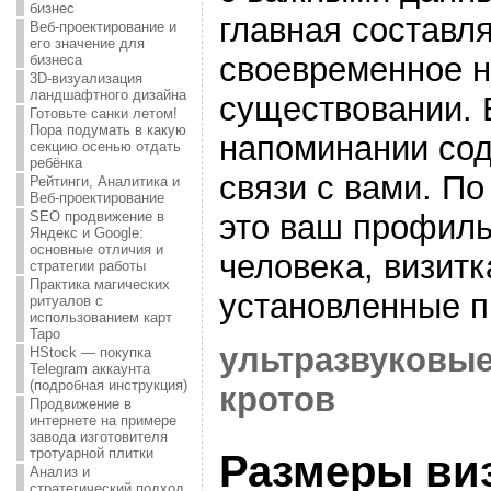
бизнес
главная составл
Веб-проектирование и
его значение для
своевременное 
бизнеса
3D-визуализация
ландшафтного дизайна
существовании. 
Готовьте санки летом!
Пора подумать в какую
напоминании сод
секцию осенью отдать
ребёнка
связи с вами. По
Рейтинги, Аналитика и
Веб-проектирование
это ваш профиль
SEO продвижение в
Яндекс и Google:
основные отличия и
человека, визитк
стратегии работы
Практика магических
установленные п
ритуалов с
использованием карт
Таро
ультразвуковые
HStock — покупка
Telegram аккаунта
(подробная инструкция)
кротов
Продвижение в
интернете на примере
завода изготовителя
тротуарной плитки
Размеры ви
Анализ и
стратегический подход