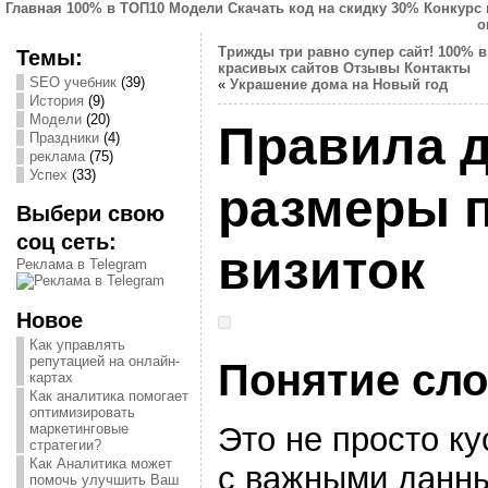
Главная
100% в ТОП10
Модели
Скачать код на скидку 30%
Конкурс 
о
Трижды три равно супер сайт!
100% в
Темы:
красивых сайтов
Отзывы
Контакты
SEO учебник
(39)
«
Украшение дома на Новый год
История
(9)
Модели
(20)
Правила д
Праздники
(4)
реклама
(75)
Успех
(33)
размеры 
Выбери свою
соц сеть:
визиток
Реклама в Telegram
Новое
Как управлять
репутацией на онлайн-
Понятие сло
картах
Как аналитика помогает
оптимизировать
Это не просто ку
маркетинговые
стратегии?
Как Аналитика может
с важными данны
помочь улучшить Ваш