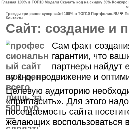
Главная
100% в ТОП10
Модели
Скачать код на скидку 30%
Конкурс 
о
Трижды три равно супер сайт!
100% в ТОП10
Портфолио.RU
💙
П
Контакты
Сайт: создание и 
Сам факт создания
гарантии, что ваш
партнеры найдут е
нужно, продвижение и оптим
Целевую аудиторию необход
«пригласить». Для этого над
посещаемость сайта посети
желающих воспользоваться в