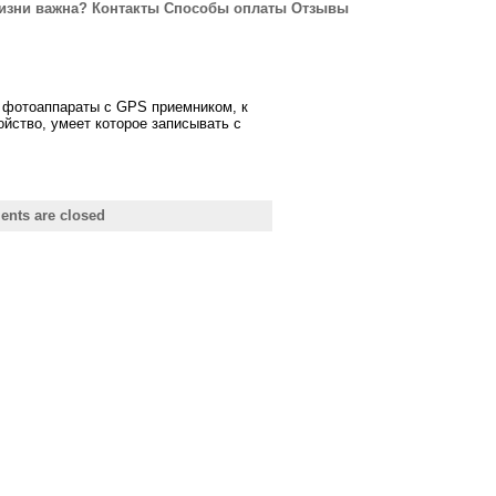
изни важна?
Контакты
Способы оплаты
Отзывы
е фотоаппараты с GPS приемником, к
йство, умеет которое записывать с
nts are closed