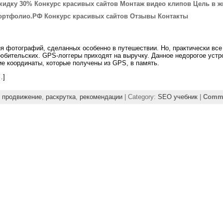
скидку 30%
Конкурс красивых сайтов
Монтаж видео клипов
Цель в ж
ортфолио.РФ
Конкурс красивых сайтов
Отзывы
Контакты
ия фотографий, сделанных особенно в путешествии. Но, практически вс
юбительских. GPS-логгеры приходят на выручку. Данное недорогое устро
е координаты, которые получены из GPS, в память.
…]
,
продвижение
,
раскрутка
,
рекомендации
| Category:
SEO учебник
|
Comme