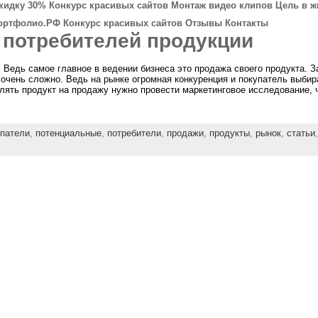
скидку 30%
Конкурс красивых сайтов
Монтаж видео клипов
Цель в ж
ортфолио.РФ
Конкурс красивых сайтов
Отзывы
Контакты
 потребителей продукции
. Ведь самое главное в ведении бизнеса это продажа своего продукта. З
очень сложно. Ведь на рынке огромная конкуренция и покупатель выбира
лять продукт на продажу нужно провести маркетинговое исследование, ч
упатели
,
потенциальные
,
потребители
,
продажи
,
продукты
,
рынок
,
статьи