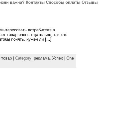
изни важна?
Контакты
Способы оплаты
Отзывы
аинтересовать потребителя в
ет товар очень тщательно, так как
тобы понять, нужен ли […]
,
товар
| Category:
реклама
,
Успех
|
One